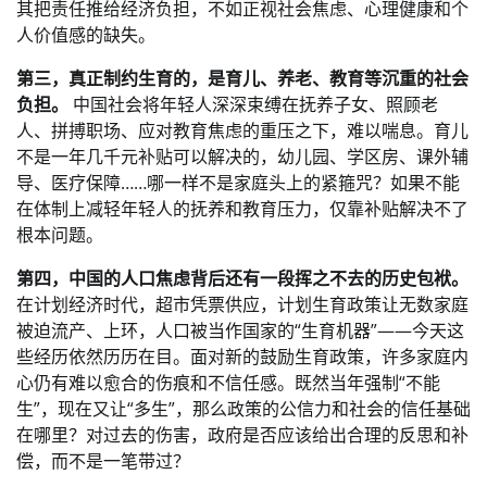
其把责任推给经济负担，不如正视社会焦虑、心理健康和个
人价值感的缺失。
第三，真正制约生育的，是育儿、养老、教育等沉重的社会
负担。
中国社会将年轻人深深束缚在抚养子女、照顾老
人、拼搏职场、应对教育焦虑的重压之下，难以喘息。育儿
不是一年几千元补贴可以解决的，幼儿园、学区房、课外辅
导、医疗保障……哪一样不是家庭头上的紧箍咒？如果不能
在体制上减轻年轻人的抚养和教育压力，仅靠补贴解决不了
根本问题。
第四，中国的人口焦虑背后还有一段挥之不去的历史包袱。
在计划经济时代，超市凭票供应，计划生育政策让无数家庭
被迫流产、上环，人口被当作国家的“生育机器”——今天这
些经历依然历历在目。面对新的鼓励生育政策，许多家庭内
心仍有难以愈合的伤痕和不信任感。既然当年强制“不能
生”，现在又让“多生”，那么政策的公信力和社会的信任基础
在哪里？对过去的伤害，政府是否应该给出合理的反思和补
偿，而不是一笔带过？