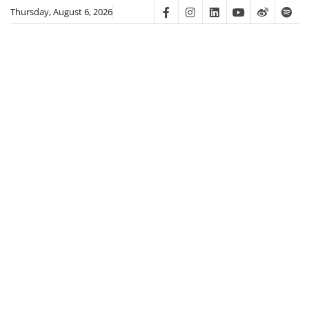
Skip
Thursday, August 6, 2026
Facebook
Instagram
Linkedin
Youtube
Weibo
Spot
to
content