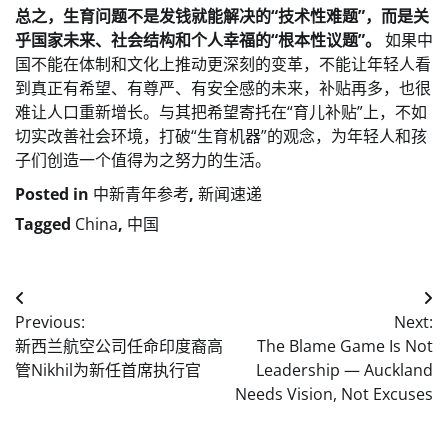
总之，生育问题不是发钱就能解决的“技术性难题”，而是关
乎国家未来、社会结构和个人幸福的“根本性议题”。
如果中
国不能在体制和文化上推动更深刻的变革，不能让年轻人看
到真正有希望、有尊严、有安全感的未来，补贴再多，也很
难让人口重新增长。与其把希望寄托在“育儿补贴”上，不如
切实改善社会环境，打破“生育机器”的观念，为年轻人和孩
子们创造一个值得为之努力的生活。
Posted in
中新青年参考
,
新闻速递
Tagged
China
,
中国
Post
Previous:
Next:
navigation
新西兰航空公司任命印度裔高
The Blame Game Is Not
管Nikhil为新任首席执行官
Leadership — Auckland
Needs Vision, Not Excuses