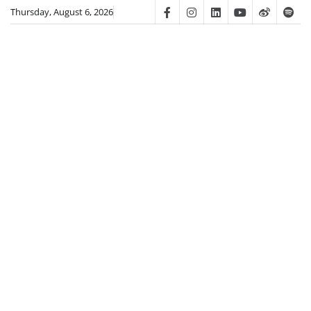
Skip
Thursday, August 6, 2026
Facebook
Instagram
Linkedin
Youtube
Weibo
Spot
to
content