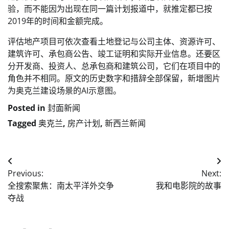
验，而不能因为出现在同一篇计划报道中，就推定都已按
2019年的时间和金额完成。
评估地产项目可依次查看土地登记与公司主体、资源许可、
建筑许可、承包商公告、竣工证明和实际开业信息。还要区
分开发商、投资人、总承包商和建筑公司，它们在项目中的
角色并不相同。原文的历史数字和措辞全部保留，新增图片
为奥克兰建设场景的AI示意图。
Posted in
封面新闻
Tagged
奥克兰
,
房产计划
,
新西兰新闻
Post
Previous:
Next:
navigation
全搜索聚焦：南太平洋外交争
我和电影院的故事
夺战