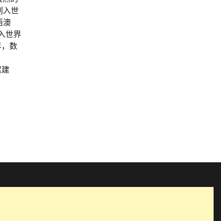
列入世
西澳
加入世界
年，数
迟建