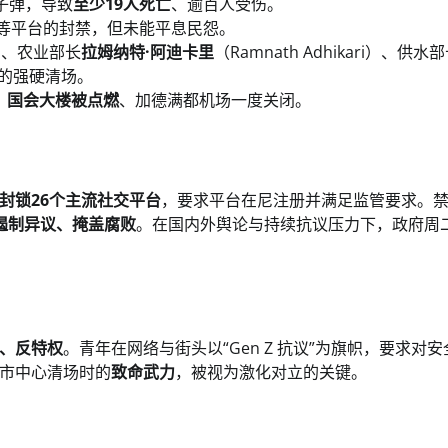
子弹，导致
至少19人死亡
、逾百人受伤。
ube等平台的封禁，但未能平息民怨。
ak）、农业部长
拉姆纳特·阿迪卡里
（Ramnath Adhikari）、供水
政府的强硬清场。
，
国会大楼被点燃
、加德满都机场一度关闭。
封锁26个主流社交平台
，要求平台在尼注册并满足监管要求。
遏制异议、掩盖腐败
。在国内外舆论与持续抗议压力下，政府周
、反特权
。青年在网络与街头以“Gen Z 抗议”为旗帜，要求对
市中心清场时的
致命武力
，被视为激化对立的关键。