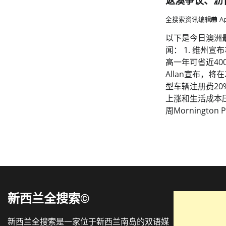
返澳争议、沥
全搜索资讯编辑
Ap
以下是今日澳洲
闻： 1. 维州宣
高一年可省近400澳
Allan宣布，将
型车辆注册费2
上涨和生活成本
周Mornington 
新西兰全搜索©
新西兰全搜索是一家位于新西兰南岛的双语媒