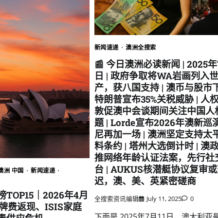
新闻速递
澳洲全搜索
📰 今日澳洲必读新闻 | 2025年
日 | 政府争取将WA岩画列入
产，获八国支持 | 澳币与股市
特朗普宣布35%关税威胁 | 人
敦促澳中会谈期间关注中国人
题 | Lorde宣布2026年澳新
尼再加一场 | 澳洲坚定支持太
料条约 | 塔州大选倒计时 | 澳
推网络年龄认证法案，先行社
台 | AUKUS核潜艇协议复审
澳洲 中国
新闻速递
迟，澳、美、英紧密磋商
TOP15｜2026年4月
全搜索资讯编辑
July 11, 2025
0
牌费返现、ISIS家庭
下面是 2025年7月11日，澳大利亚