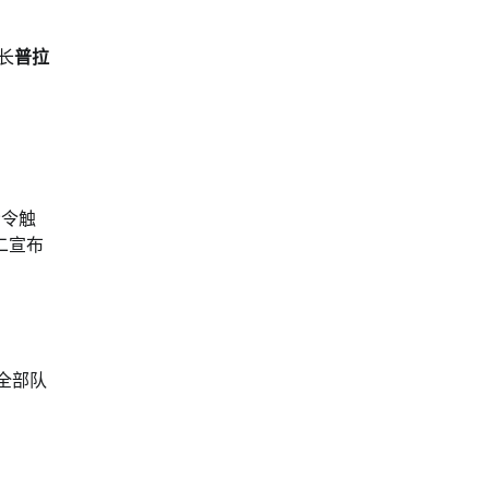
部长
普拉
禁令触
二宣布
安全部队