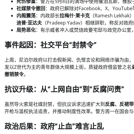
死伤惨重
：警方在9月8日的清场中使用催泪瓦斯、橡胶
社媒禁令撤回
：政府已解除对Facebook、X、YouT
内阁震荡
：内政部长
拉梅什·莱卡克
（Ramesh Lekh
迪普·亚达夫
（Pradeep Yadav）相继辞职，称反对
局势恶化
：有示威者冲入或焚烧政要宅邸与政党办公室
事件起因：社交平台“封禁令”
上周，尼泊尔政府以打击假新闻、仇恨言论和网络诈骗为由，
发以Z世代为主的青年群体大规模上街，质疑政府借监管之名
撤销禁令
。
抗议升级：从“上网自由”到“反腐问责”
虽然导火索是社媒封禁，但抗议诉求迅速扩大到
反腐、反裙带
开枪与滥权执法追责，并推动制度性改革。警方周一在国会与
政治后果：政府“止血”难言止乱