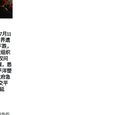
7月11
世界遗
下跌，
权组织
权问
巡演，悉
平洋塑
政府急
交平
或延
最热的