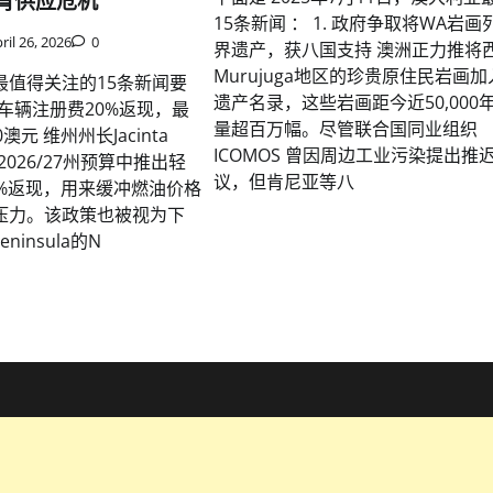
青供应危机
15条新闻 ： 1. 政府争取将WA岩画
ril 26, 2026
0
界遗产，获八国支持 澳洲正力推将
Murujuga地区的珍贵原住民岩画
最值得关注的15条新闻要
遗产名录，这些岩画距今近50,000
布车辆注册费20%返现，最
量超百万幅。尽管联合国同业组织
元 维州州长Jacinta
ICOMOS 曾因周边工业污染提出推
在2026/27州预算中推出轻
议，但肯尼亚等八
0%返现，用来缓冲燃油价格
压力。该政策也被视为下
Peninsula的N