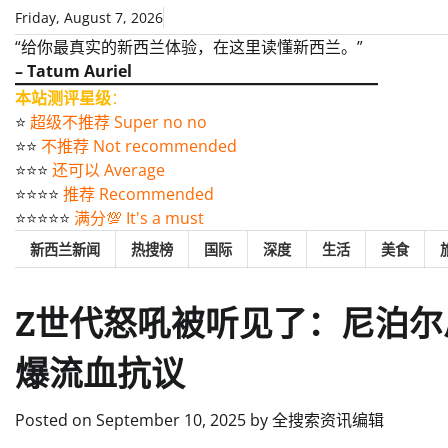
Skip
Friday, August 7, 2026
to
“给你最真实的新西兰体验，在这里读懂新西兰。”
content
– Tatum Auriel
本站测评星级
：
⭐️
超级不推荐 Super no no
⭐️⭐️
不推荐 Not recommended
⭐️⭐️⭐️
还可以 Average
⭐️⭐️⭐️⭐️
推荐 Recommended
⭐️⭐️⭐️⭐️⭐️
满分💯 It's a must
新西兰新闻
热搜榜
国际
深度
生活
美食
Z世代怒吼被听见了：尼泊
爆流血抗议
Posted on
September 10, 2025
by
全搜索资讯编辑