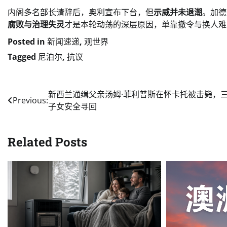
内阁多名部长请辞后，奥利宣布下台，但
示威并未退潮
。加德
腐败与治理失灵
才是本轮动荡的深层原因，单靠撤令与换人难以
Posted in
新闻速递
,
观世界
Tagged
尼泊尔
,
抗议
Post
新西兰通缉父亲汤姆·菲利普斯在怀卡托被击毙，
Previous:
子女安全寻回
navigation
Related Posts