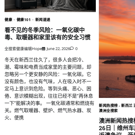
健康
健康101
新闻速递
看不见的冬季风险：一氧化碳中
毒、取暖器和家里该有的安全习惯
全搜索健康编辑Hope
June 22, 2026
0
冬天在新西兰住久了，很多人会把冷、
潮、霉味和电费当成家里的主要问题，却
忽略另一个更安静的风险：一氧化碳。它
没有颜色，也没有气味，人在吸入时不一
定马上意识到危险。等到头痛、恶心、困
倦、意识模糊出现，往往已经不是“再休息
一下”能解决的事。 一氧化碳通常和燃烧有
新闻热搜榜 - 新西兰 
关。燃气取暖器、壁炉、燃气热水器、炭
澳洲全搜索
火、便携
澳洲新闻热搜榜
26日｜维州车