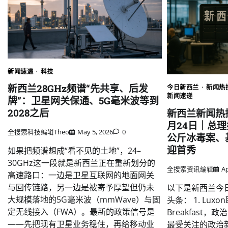
新闻速递
科技
新西兰28GHz频谱“先共享、后发
今日新西兰
新闻热搜
新闻速递
牌”：卫星网关保通、5G毫米波等到
2028之后
新西兰新闻热搜
月24日｜总理撤
全搜索科技编辑Theo
May 5, 2026
0
公斤冰毒案、
迎首秀
如果把频谱想成“看不见的土地”，24–
30GHz这一段就是新西兰正在重新划分的
全搜索资讯编辑
Ap
高速路口：一边是卫星互联网的地面网关
与回传链路，另一边是被寄予厚望但仍未
以下是新西兰今
大规模落地的5G毫米波（mmWave）与固
头条： 1. Lux
定无线接入（FWA）。最新的政策信号是
Breakfast
——先把现有卫星业务稳住，再给移动业
最受关注的政治新闻