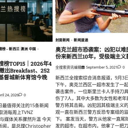
封面新闻
新闻速递
奥克兰超市恐袭案：凶犯以难
榜 - 新西兰 澳洲 中国
份来新西兰10年，受极端主义
榜TOP15｜2026年4
全搜索资讯编辑
September 5, 2021
0
出Breakfast、252
基督城新体育馆今晚
新西兰全搜索综合消息报道，9月3
下午，奥克兰西区一超市发生了一
袭击案件，一位斯里兰卡人手持刀
ril 24, 2026
0
伤了7人，其中大多数为女性和老年
警方将其击毙。凶犯因其极端主义
日最值得关注的15条新闻
观一直在新西兰警方反恐专案组的
on取消每周上TVNZ
下。 案发当天，警方从他家一直尾
，政治与媒体关系骤然升温 今天
发的超市，在超市内，他拿了一把
，是总理Christopher