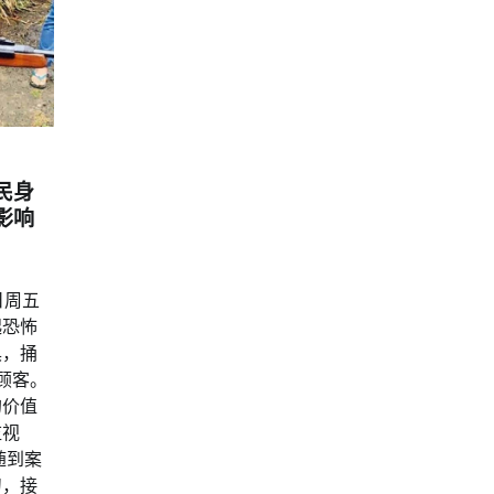
民身
影响
日周五
起恐怖
具，捅
顾客。
的价值
监视
随到案
刀，接