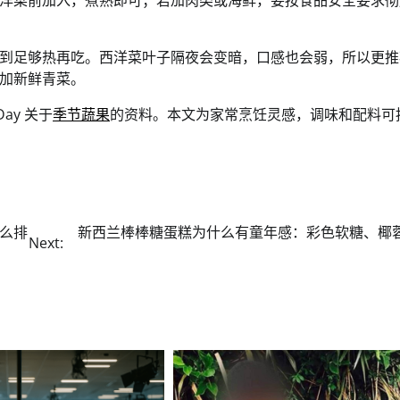
洋菜前加入，煮熟即可；若加肉类或海鲜，要按食品安全要求彻
到足够热再吃。西洋菜叶子隔夜会变暗，口感也会弱，所以更推
加新鲜青菜。
Day 关于
季节蔬果
的资料。本文为家常烹饪灵感，调味和配料可
么排
新西兰棒棒糖蛋糕为什么有童年感：彩色软糖、椰
Next: