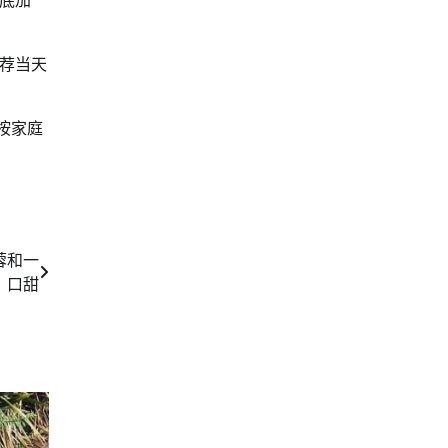
底加
荐当天
按家庭
蓉和一
口甜