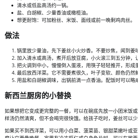
清水或低盐高汤约一锅。
盐、白胡椒、少量香油或橄榄油。
想更耐饱：可加粉丝、米饭、面线或前一晚剩鸡肉丝。
做法
锅里放少量油，先下姜丝小火炒香。不要炒焦，闻到姜
加入清水或高汤，煮开后放豆腐，小火滚三到五分钟，
把火调到中小，慢慢倒入蛋液，用筷子轻轻推开，形成
最后放西洋菜。它不需要煮很久，叶子变软、颜色仍然
用盐和白胡椒调味，出锅前滴一点香油。配饭时可以略
新西兰厨房的小替换
如果想把它变成更完整的一餐，可以在碗底先放一小团米饭或
样汤仍然清爽，但不会喝完很快饿。给孩子吃时，姜丝可以少
如果买不到西洋菜，可以用小白菜、菠菜苗、银甜菜嫩叶或亚