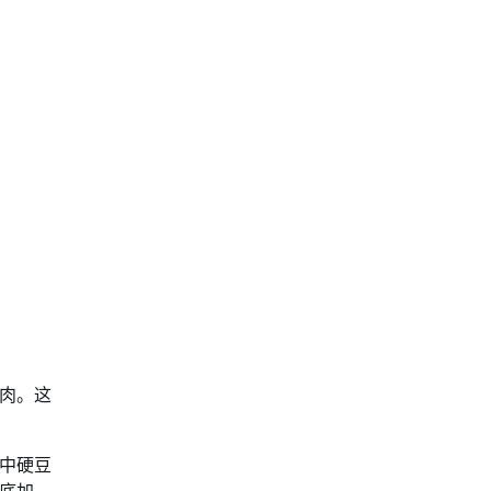
肉。这
中硬豆