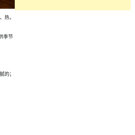
、热，
提供季节
腻的；