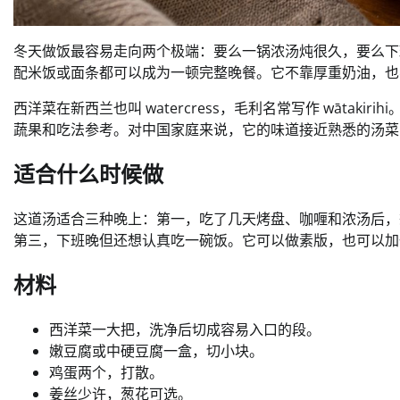
冬天做饭最容易走向两个极端：要么一锅浓汤炖很久，要么下
配米饭或面条都可以成为一顿完整晚餐。它不靠厚重奶油，也
西洋菜在新西兰也叫 watercress，毛利名常写作 wātakirihi
蔬果和吃法参考。对中国家庭来说，它的味道接近熟悉的汤菜
适合什么时候做
这道汤适合三种晚上：第一，吃了几天烤盘、咖喱和浓汤后，
第三，下班晚但还想认真吃一碗饭。它可以做素版，也可以加
材料
西洋菜一大把，洗净后切成容易入口的段。
嫩豆腐或中硬豆腐一盒，切小块。
鸡蛋两个，打散。
姜丝少许，葱花可选。