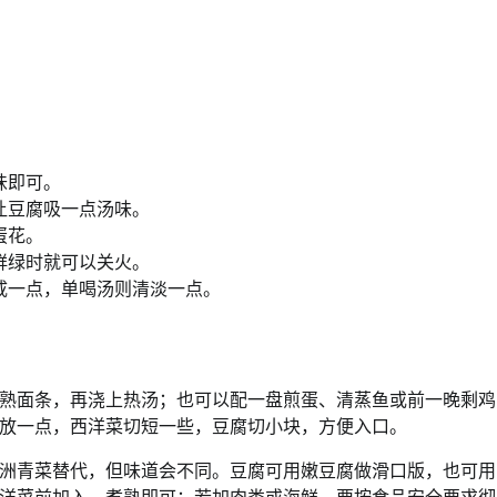
味即可。
让豆腐吸一点汤味。
蛋花。
鲜绿时就可以关火。
咸一点，单喝汤则清淡一点。
熟面条，再浇上热汤；也可以配一盘煎蛋、清蒸鱼或前一晚剩鸡
放一点，西洋菜切短一些，豆腐切小块，方便入口。
洲青菜替代，但味道会不同。豆腐可用嫩豆腐做滑口版，也可用