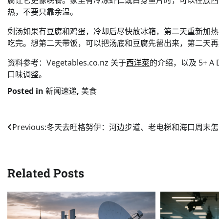
腐让它更像晚餐。家里有冷冻虾仁或白身鱼片时，可以在放西
热，不要只靠余温。
剩汤如果有豆腐和鸡蛋，冷却后尽快放冰箱，第二天重新加热
吃完。想第二天带饭，可以把汤底和豆腐先留出来，第二天再
资料参考：Vegetables.co.nz 关于
西洋菜
的介绍，以及 5+ A 
口味调整。
Posted in
新闻速递
,
美食
Post
Previous:
冬天去旺格努伊：河边步道、老电梯和海口周末怎
navigation
Related Posts