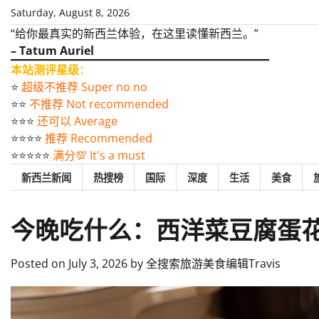
Skip
Saturday, August 8, 2026
to
“给你最真实的新西兰体验，在这里读懂新西兰。”
content
– Tatum Auriel
本站测评星级
：
⭐️
超级不推荐 Super no no
⭐️⭐️
不推荐 Not recommended
⭐️⭐️⭐️
还可以 Average
⭐️⭐️⭐️⭐️
推荐 Recommended
⭐️⭐️⭐️⭐️⭐️
满分💯 It's a must
新西兰新闻
热搜榜
国际
深度
生活
美食
今晚吃什么：西洋菜豆腐蛋
Posted on
July 3, 2026
by
全搜索旅游美食编辑Travis