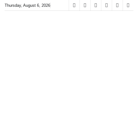
Skip
Thursday, August 6, 2026
Facebook
Instagram
Linkedin
Youtube
Weibo
Spot
to
content