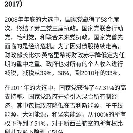
2017）
2008年年底的大选中，国家党赢得了58个席
次，终结了劳工党三届执政。国家党联合行动
党，毛利党，和联合未来党执政。国家党首先
面临的是经济危机。为了因对债股持续走高，
财政部长比尔·英格里希将财政赤字降低定为任
期的重中之重。政府也对所有的个人收入进行
减税，减税从39%，38%，到2010年的33%。
在2011年的大选中，国家党获得了47.31%的高
支持率。国家党政府开始引入混合所有制经
济，其中包括政府降低在吉利斯能源，子午线
能源，大河能源，和坚实能源，从100%的所有
权下降到了51%，对于新西兰航空的所有权比
例从74%下降到了51%。