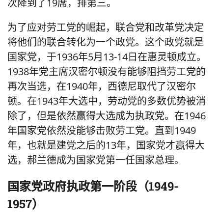
次降到了19席，排第三。
为了应对劳工党的崛起，联合党和改革党决定
将他们的联合转化为一个政党。这个政党就是
国家党，于1936年5月13-14日在惠灵顿成立。
1938年党主席汉密尔顿没有能够阻挡劳工党的
再次当选，在1940年，西德尼取代了汉密尔
顿。在1943年大选中，劳动党的多数优势被消
除了，但是依然赢得大选成为执政党。在1946
年国家党依然没能够击败劳工党。直到1949
年，也就是建党之后的13年，国家党才赢得大
选，郝兰德成为国家党第一任国家总理。
国家党政府执政第一阶段（1949-
1957）