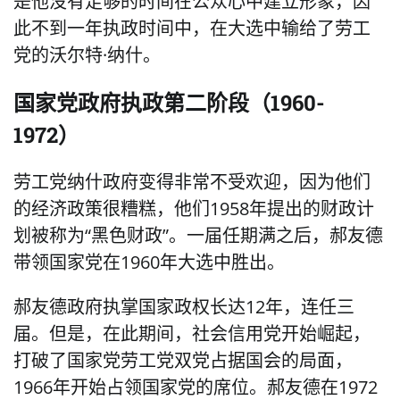
是他没有足够的时间在公众心中建立形象，因
此不到一年执政时间中，在大选中输给了劳工
党的沃尔特·纳什。
国家党政府执政第二阶段（1960-
1972）
劳工党纳什政府变得非常不受欢迎，因为他们
的经济政策很糟糕，他们1958年提出的财政计
划被称为“黑色财政”。一届任期满之后，郝友德
带领国家党在1960年大选中胜出。
郝友德政府执掌国家政权长达12年，连任三
届。但是，在此期间，社会信用党开始崛起，
打破了国家党劳工党双党占据国会的局面，
1966年开始占领国家党的席位。郝友德在1972