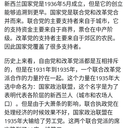
新西兰国家党是1936年5月成立，但是它的创立
能够追溯到更早。国家党是联合党和改革党合
并而来。联合党的主要支持者来自于城市，它
的支持资金主要来自于商界，票仓在中产阶
级。改革党的支持者主要来自于郊区的农民。
因此国家党覆盖了很多支持者。
历史上来看，自由党和改革党派都是互相排斥
的，但是在1931年到1935年，一个联合改革党
派合作的力量拧在一起。这个力量在1935年大
选中命名为：国家政治联盟，这个名字是为了
表明代表各阶层的新西兰人（城市和农场人
口）。但是由于大萧条的影响，联合执政党在
处理经济的时候效果不好，国家政治联盟在
1935年大输给了劳工党。这两个联合党派的席