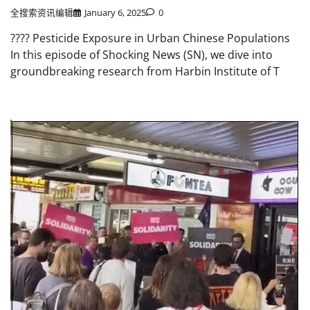
全搜索资讯编辑
January 6, 2025
0
???? Pesticide Exposure in Urban Chinese Populations
In this episode of Shocking News (SN), we dive into
groundbreaking research from Harbin Institute of T