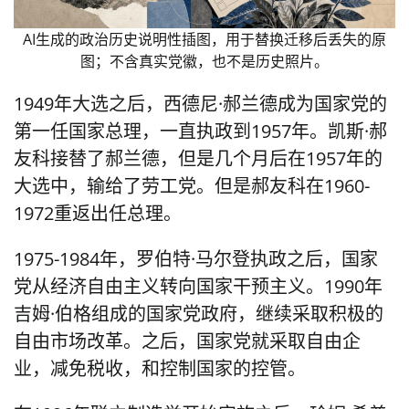
AI生成的政治历史说明性插图，用于替换迁移后丢失的原
图；不含真实党徽，也不是历史照片。
1949年大选之后，西德尼·郝兰德成为国家党的
第一任国家总理，一直执政到1957年。凯斯·郝
友科接替了郝兰德，但是几个月后在1957年的
大选中，输给了劳工党。但是郝友科在1960-
1972重返出任总理。
1975-1984年，罗伯特·马尔登执政之后，国家
党从经济自由主义转向国家干预主义。1990年
吉姆·伯格组成的国家党政府，继续采取积极的
自由市场改革。之后，国家党就采取自由企
业，减免税收，和控制国家的控管。