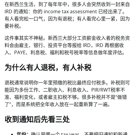
在新西兰生活，到了每年年中，很多人会突然收到一封来自
IRD 的通知：你的 income tax assessment 已经出来了。
有人看完松一口气，因为有退税；有人看完心里一紧，因为
要补税。
这件事其实不神秘。新西兰大部分工资薪金收入者的税务资
料会由雇主、银行、投资平台等报给 IRD，IRD 再根据收
入、PAYE、利息税、福利和税号税率等信息做年度评估。
为什么有人退税，有人补税
退税通常说明你一年里预缴的税比最终应付税多。补税则可
能因为多份工作、二职收入、利息收入、PIR/RWT税率不
准、福利变化，或者雇主扣税不够。很多补税并不是“做错
了”，而是系统把全年收入放在一起重新算了一遍。
收到通知后先看三处
年份：
确认是哪一个 tax year，不要把旧通知和新通