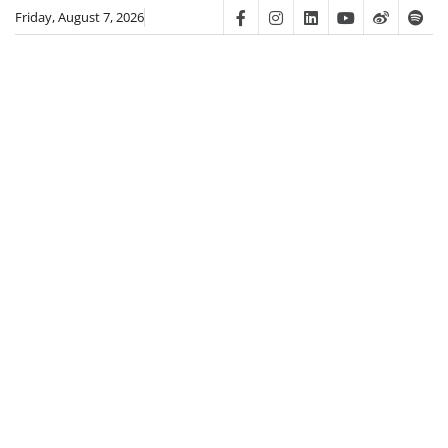
Skip
Friday, August 7, 2026
Facebook
Instagram
Linkedin
Youtube
Weibo
Spot
to
content