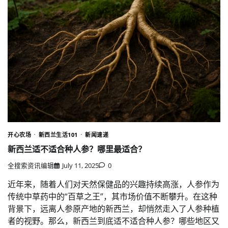
开心农场
新西兰生活101
新闻速递
新西兰适不适合种人参？哪里最适合？
全搜索资讯编辑
July 11, 2025
0
近年来，随着人们对天然保健品的兴趣持续高涨，人参作为
传统中草药中的“百草之王”，其市场价值不断攀升。在这种
背景下，远离人参原产地的新西兰，却悄然走入了人参种植
者的视野。那么，新西兰到底适不适合种人参？哪些地区又