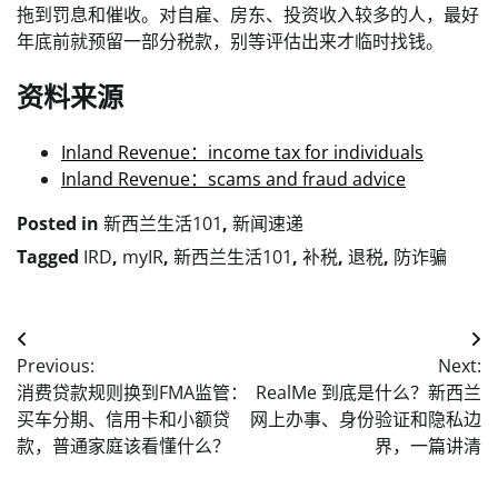
拖到罚息和催收。对自雇、房东、投资收入较多的人，最好
年底前就预留一部分税款，别等评估出来才临时找钱。
资料来源
Inland Revenue：income tax for individuals
Inland Revenue：scams and fraud advice
Posted in
新西兰生活101
,
新闻速递
Tagged
IRD
,
myIR
,
新西兰生活101
,
补税
,
退税
,
防诈骗
Post
Previous:
Next:
navigation
消费贷款规则换到FMA监管：
RealMe 到底是什么？新西兰
买车分期、信用卡和小额贷
网上办事、身份验证和隐私边
款，普通家庭该看懂什么？
界，一篇讲清