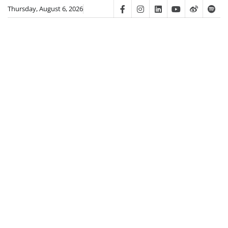
Skip
Thursday, August 6, 2026
Facebook
Instagram
Linkedin
Youtube
Weibo
Spot
to
content