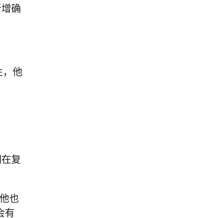
新增确
性，他
期在复
他也
会有