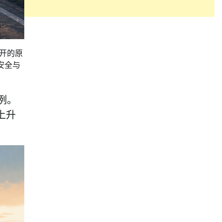
开的原
安全与
例。
上升