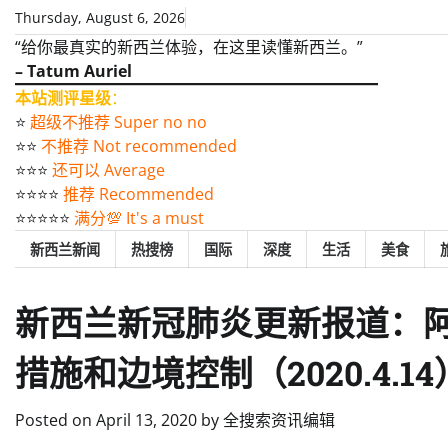
Skip
Thursday, August 6, 2026
to
“给你最真实的新西兰体验，在这里读懂新西兰。”
content
– Tatum Auriel
本站测评星级
：
⭐️
超级不推荐 Super no no
⭐️⭐️
不推荐 Not recommended
⭐️⭐️⭐️
还可以 Average
⭐️⭐️⭐️⭐️
推荐 Recommended
⭐️⭐️⭐️⭐️⭐️
满分💯 It's a must
新西兰新闻
热搜榜
国际
深度
生活
美食
新西兰新冠肺炎更新报道：
措施和边境控制（2020.4.14
Posted on
April 13, 2020
by
全搜索资讯编辑