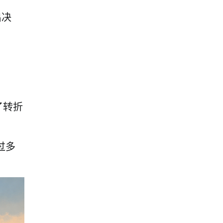
出决
了转折
过多