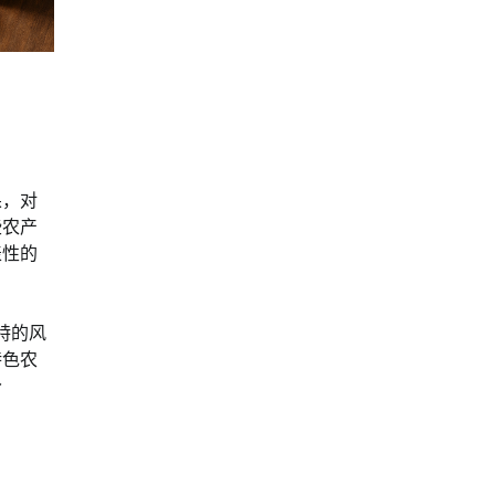
果，对
些农产
表性的
独特的风
特色农
分