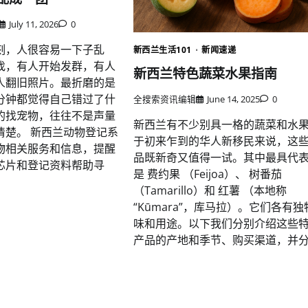
July 11, 2026
0
刻，人很容易一下子乱
新西兰生活101
新闻速递
找，有人开始发群，有人
新西兰特色蔬菜水果指南
人翻旧照片。最折磨的是
分钟都觉得自己错过了什
全搜索资讯编辑
June 14, 2025
0
的找宠物，往往不是声量
新西兰有不少别具一格的蔬菜和水
清楚。 新西兰动物登记系
于初来乍到的华人新移民来说，这
物相关服务和信息，提醒
品既新奇又值得一试。其中最具代
芯片和登记资料帮助寻
是 费约果 （Feijoa）、 树番茄
（Tamarillo）和 红薯 （本地称
“Kūmara”，库马拉）。它们各有
味和用途。以下我们分别介绍这些
产品的产地和季节、购买渠道，并