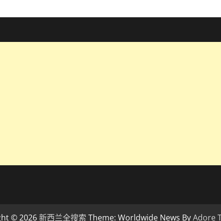
ght © 2026
新西兰全搜索
Theme: Worldwide News By
Adore 