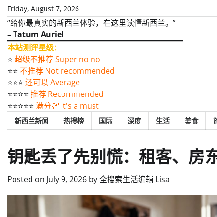
Skip
Friday, August 7, 2026
to
“给你最真实的新西兰体验，在这里读懂新西兰。”
content
– Tatum Auriel
本站测评星级
：
⭐️
超级不推荐 Super no no
⭐️⭐️
不推荐 Not recommended
⭐️⭐️⭐️
还可以 Average
⭐️⭐️⭐️⭐️
推荐 Recommended
⭐️⭐️⭐️⭐️⭐️
满分💯 It's a must
新西兰新闻
热搜榜
国际
深度
生活
美食
钥匙丢了先别慌：租客、房
Posted on
July 9, 2026
by
全搜索生活编辑 Lisa