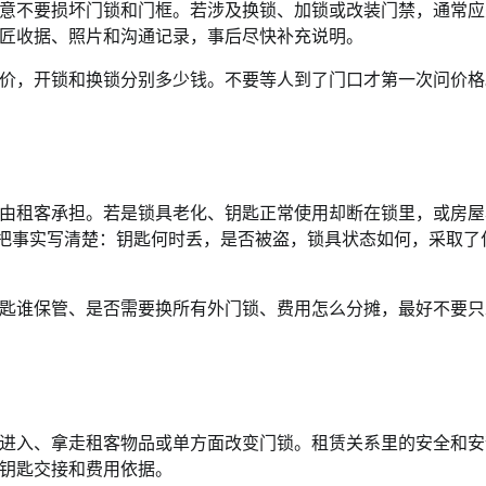
意不要损坏门锁和门框。若涉及换锁、加锁或改装门禁，通常应
匠收据、照片和沟通记录，事后尽快补充说明。
价，开锁和换锁分别多少钱。不要等人到了门口才第一次问价格
由租客承担。若是锁具老化、钥匙正常使用却断在锁里，或房屋
先把事实写清楚：钥匙何时丢，是否被盗，锁具状态如何，采取了
匙谁保管、是否需要换所有外门锁、费用怎么分摊，最好不要只
进入、拿走租客物品或单方面改变门锁。租赁关系里的安全和安
钥匙交接和费用依据。