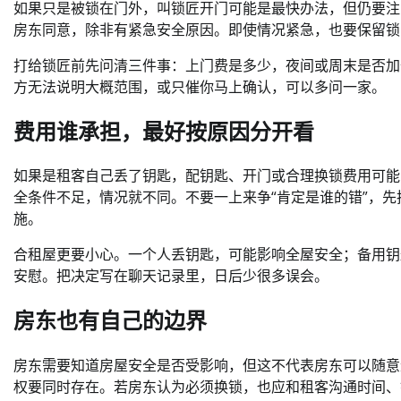
如果只是被锁在门外，叫锁匠开门可能是最快办法，但仍要注
房东同意，除非有紧急安全原因。即使情况紧急，也要保留锁
打给锁匠前先问清三件事：上门费是多少，夜间或周末是否加
方无法说明大概范围，或只催你马上确认，可以多问一家。
费用谁承担，最好按原因分开看
如果是租客自己丢了钥匙，配钥匙、开门或合理换锁费用可能
全条件不足，情况就不同。不要一上来争“肯定是谁的错”，
施。
合租屋更要小心。一个人丢钥匙，可能影响全屋安全；备用钥
安慰。把决定写在聊天记录里，日后少很多误会。
房东也有自己的边界
房东需要知道房屋安全是否受影响，但这不代表房东可以随意
权要同时存在。若房东认为必须换锁，也应和租客沟通时间、