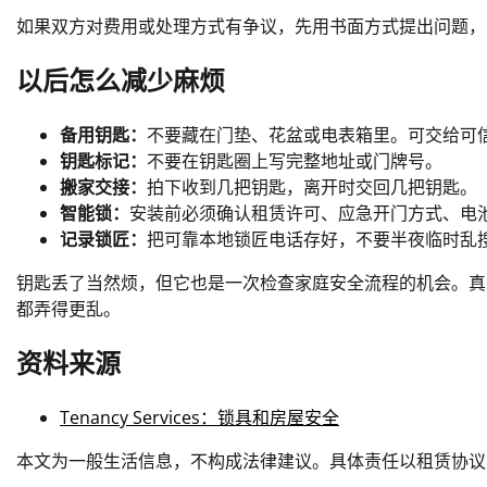
如果双方对费用或处理方式有争议，先用书面方式提出问题，
以后怎么减少麻烦
备用钥匙：
不要藏在门垫、花盆或电表箱里。可交给可
钥匙标记：
不要在钥匙圈上写完整地址或门牌号。
搬家交接：
拍下收到几把钥匙，离开时交回几把钥匙。
智能锁：
安装前必须确认租赁许可、应急开门方式、电
记录锁匠：
把可靠本地锁匠电话存好，不要半夜临时乱
钥匙丢了当然烦，但它也是一次检查家庭安全流程的机会。真
都弄得更乱。
资料来源
Tenancy Services：锁具和房屋安全
本文为一般生活信息，不构成法律建议。具体责任以租赁协议