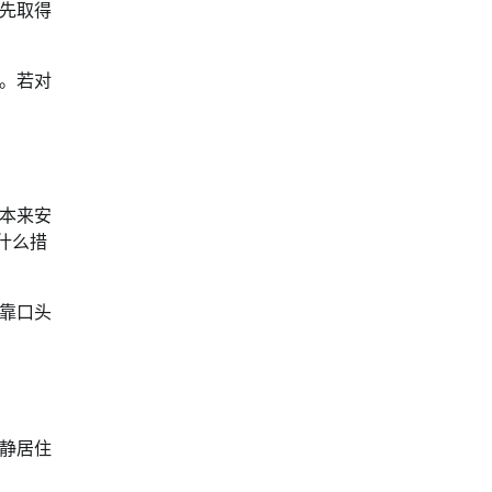
先取得
。若对
本来安
什么措
靠口头
静居住