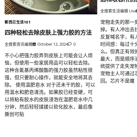
全搜索生活编辑 Lisa
宠物走失的那一
新西兰生活101
掉。有人冲出去
四种轻松去除皮肤上强力胶的方法
反复喊名字，有
时间感：每过十
全搜索资讯编辑
October 12, 2024
0
么。但真正有效
不小心把强力胶弄到皮肤上可能会让人烦
最大，而是顺序
恼，但使用一些家居用品可以轻松去除。
统提供了走失宠
这种含氰基丙烯酸酯的强力胶虽然粘性很
宠物主人可通过
强，但只要耐心操作，就能安全地将其去
回。芯片不是魔
除。 使用温肥皂水 对于还未干的胶，可以
用温水和肥皂清洗。如果胶已经变硬，可
以将粘有胶水的皮肤浸泡在温肥皂水中几
分钟，然后轻轻揉搓以软化胶水，最后像
撕创可贴