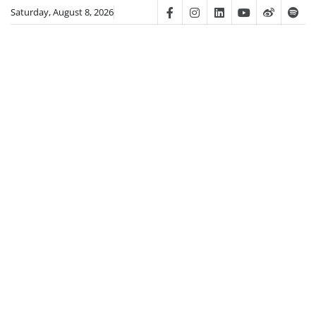
Skip
Saturday, August 8, 2026
Facebook
Instagram
Linkedin
Youtube
Weibo
Spot
to
content