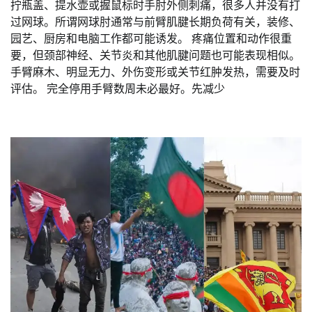
拧瓶盖、提水壶或握鼠标时手肘外侧刺痛，很多人并没有打
过网球。所谓网球肘通常与前臂肌腱长期负荷有关，装修、
园艺、厨房和电脑工作都可能诱发。 疼痛位置和动作很重
要，但颈部神经、关节炎和其他肌腱问题也可能表现相似。
手臂麻木、明显无力、外伤变形或关节红肿发热，需要及时
评估。 完全停用手臂数周未必最好。先减少