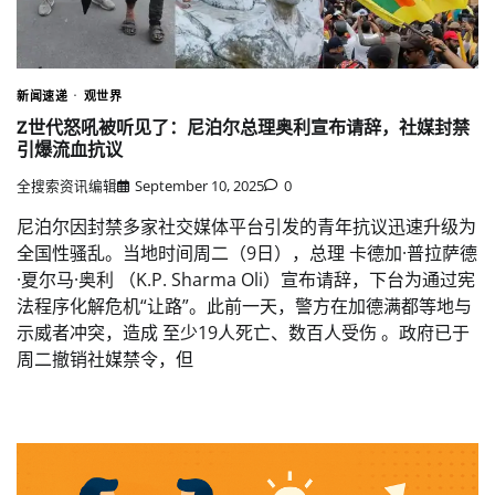
新闻速递
观世界
Z世代怒吼被听见了：尼泊尔总理奥利宣布请辞，社媒封禁
引爆流血抗议
全搜索资讯编辑
September 10, 2025
0
尼泊尔因封禁多家社交媒体平台引发的青年抗议迅速升级为
全国性骚乱。当地时间周二（9日），总理 卡德加·普拉萨德
·夏尔马·奥利 （K.P. Sharma Oli）宣布请辞，下台为通过宪
法程序化解危机“让路”。此前一天，警方在加德满都等地与
示威者冲突，造成 至少19人死亡、数百人受伤 。政府已于
周二撤销社媒禁令，但