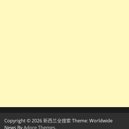
Copyright © 2026
新西兰全搜索
Theme: Worldwide
News By
Adore Themes
.