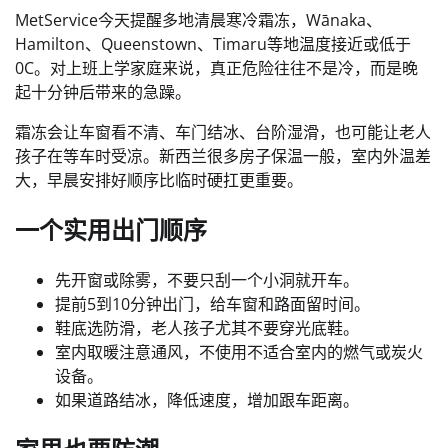
MetService今天提醒多地清晨寒冷霜冻，Wānaka、
Hamilton、Queenstown、Timaru等地温度接近或低于
0C。对上班上学家庭来说，真正危险往往不是冷，而是晚
起十分钟后带来的急躁。
霜冻会让车窗看不清、车门结冰、台阶湿滑，也可能让老人
孩子在等车时受凉。新西兰很多房子保温一般，室内外温差
大，早晨安排好顺序比临时硬扛更重要。
一个实用出门顺序
先开窗或除雾，不要只刮一个小洞就开车。
提前5到10分钟出门，给车窗和路面留时间。
鞋底选防滑，老人孩子尤其不要穿光底鞋。
室内取暖注意通风，不使用不适合室内的燃气或炭火
设备。
如果道路结冰，降低速度，增加跟车距离。