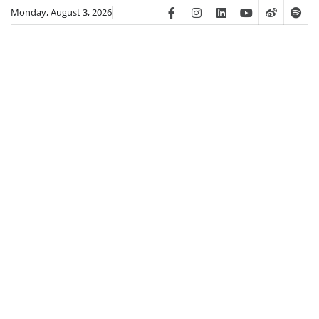
Skip
Monday, August 3, 2026
Facebook
Instagram
Linkedin
Youtube
Weibo
Spot
to
content