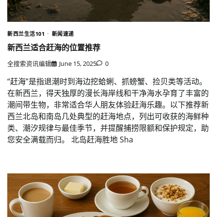
新西兰生活101
新闻速递
新西兰适合赶海的位置推荐
全搜索资讯编辑
June 15, 2025
0
“赶海”是指退潮时到海边挖蛤蜊、抓螃蟹、捡贝类等活动。
在新西兰，得天独厚的漫长海岸线和干净海水孕育了丰富的
潮间带生物，非常适合华人朋友体验赶海乐趣。以下推荐新
西兰北岛和南岛几处典型的赶海地点，列出可收获的海鲜种
类、潮汐规律与最佳季节，并提醒捕捞限额和保护规定，助
您安全满载而归。 北岛赶海胜地 Sha