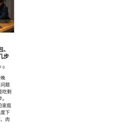
包、
几步
0
今晚
。问题
能吃剩
步。
I 的家庭
温度下
饭、肉