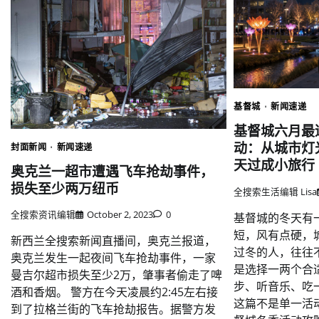
基督城
新闻速递
基督城六月最
动：从城市灯
封面新闻
新闻速递
天过成小旅行
奥克兰一超市遭遇飞车抢劫事件，
损失至少两万纽币
全搜索生活编辑 Lisa
全搜索资讯编辑
October 2, 2023
0
基督城的冬天有
短，风有点硬，
新西兰全搜索新闻直播间，奥克兰报道，
过冬的人，往往
奥克兰发生一起夜间飞车抢劫事件，一家
是选择一两个合
曼吉尔超市损失至少2万，肇事者偷走了啤
步、听音乐、吃
酒和香烟。 警方在今天凌晨约2:45左右接
这篇不是单一活
到了拉格兰街的飞车抢劫报告。据警方发