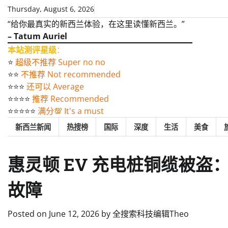
Skip
Thursday, August 6, 2026
to
“给你最真实的新西兰体验，在这里读懂新西兰。”
content
– Tatum Auriel
本站测评星级
：
⭐️
超级不推荐 Super no no
⭐️⭐️
不推荐 Not recommended
⭐️⭐️⭐️
还可以 Average
⭐️⭐️⭐️⭐️
推荐 Recommended
⭐️⭐️⭐️⭐️⭐️
满分💯 It's a must
新西兰新闻
热搜榜
国际
深度
生活
美食
惠灵顿 EV 充电桩铜缆被
故障
Posted on
June 12, 2026
by
全搜索科技编辑Theo