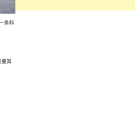
一条科
只要其