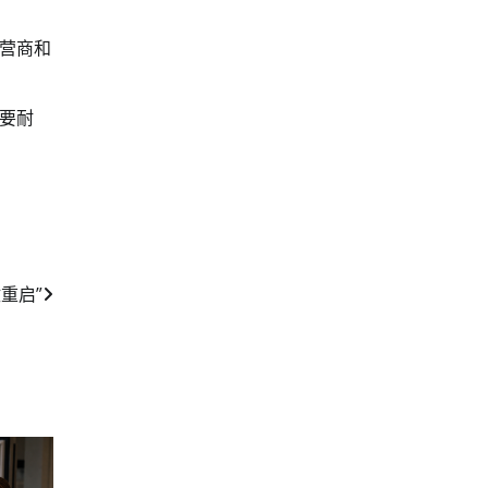
营商和
要耐
重启”