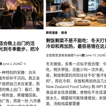
新闻速递
美食
剩饭剩菜不是不能吃：冬天打
适合晚上出门的活
冷却和再加热，最容易错在这
光到冬季散步，把冷
全搜索旅游美食编辑Travis
June 15, 2026
冬天做饭，多煮一点似乎很合理：
June 2, 2026
0
吃，明天带饭，还能少叫一次外卖
一种特别的安静：白天
是，剩饭剩菜的风险往往不在“能不
城市却并不沉闷。真正会
的”，而在冷却、存放和再加热这几
不是把自己关在家里，而
New Zealand Food Safety 和 MP
适的晚上出门：看灯、散
食品安全信息提醒，食物在不合适
一顿热饭，再慢慢回家。
放太久，细菌就可能快速增加；米
动广告，而是一份 六月基
类、汤和炖菜都需要