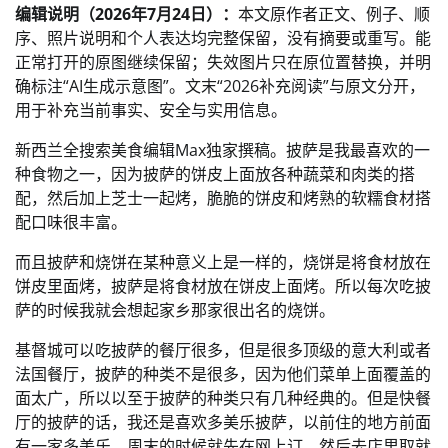
编辑说明（2026年7月24日）：
本文原作者正文、例子、顺
序、照片说明和个人表达均完整保留，没有摘要或重写。能
正常打开的原图继续保留；失效图片只在原位置替换，并明
确标注“AI生成示意图”。文末“2026补充阅读”与原文分开，
用于补充当前事实、安全与实用信息。
新西兰全搜索美食编辑Max独家撰稿。披萨是我最喜欢的一
种食物之一，因为披萨的饼皮上面放各种蔬菜和肉类的搭
配，然后加上芝士一起烤，脆脆的饼皮和烤熟的软糯食材搭
配口味很丰富。
而且披萨和烧饼在某种意义上是一样的，烧饼是将食材放在
饼皮里面烤，披萨是将食材放在饼皮上面烤。所以每次吃披
萨的时候我就会想起家乡那家很出名的烧饼。
基督城可以吃披萨的餐厅很多，但是很多顶级的意大利或者
法国餐厅，披萨的种类不是很多，因为他们菜单上面覆盖的
面太广，所以以至于披萨的种类只有几种经典的。但是快餐
厅的披萨的话，我还是喜欢多美乐披萨，以前住的地方前面
有一家多美乐，周末的时候就先在网上订，然后去店里取就