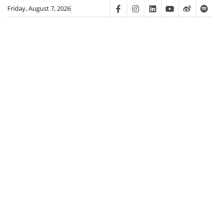
Skip
Friday, August 7, 2026
Facebook
Instagram
Linkedin
Youtube
Weibo
Spot
to
content