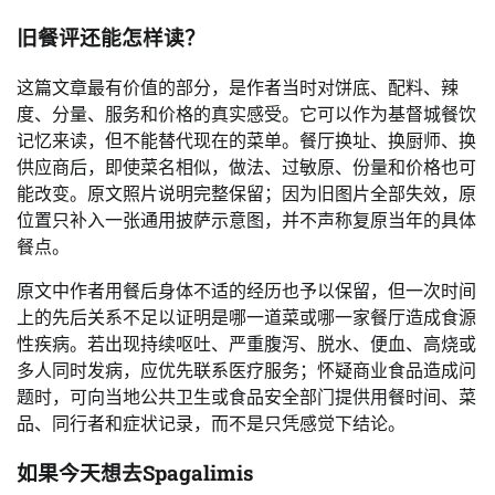
旧餐评还能怎样读？
这篇文章最有价值的部分，是作者当时对饼底、配料、辣
度、分量、服务和价格的真实感受。它可以作为基督城餐饮
记忆来读，但不能替代现在的菜单。餐厅换址、换厨师、换
供应商后，即使菜名相似，做法、过敏原、份量和价格也可
能改变。原文照片说明完整保留；因为旧图片全部失效，原
位置只补入一张通用披萨示意图，并不声称复原当年的具体
餐点。
原文中作者用餐后身体不适的经历也予以保留，但一次时间
上的先后关系不足以证明是哪一道菜或哪一家餐厅造成食源
性疾病。若出现持续呕吐、严重腹泻、脱水、便血、高烧或
多人同时发病，应优先联系医疗服务；怀疑商业食品造成问
题时，可向当地公共卫生或食品安全部门提供用餐时间、菜
品、同行者和症状记录，而不是只凭感觉下结论。
如果今天想去Spagalimis