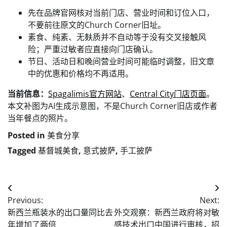
先在品牌官网核对当前门店、营业时间和订位入口，
不要前往原文的Church Corner旧址。
素食、纯素、无麸质并不自动等于没有交叉接触风
险；严重过敏者应直接向门店确认。
节日、活动日和晚间营业时间可能临时调整，旧文章
中的优惠和价格均不再适用。
当前信息：
Spagalimis官方网站
、
Central City门店页面
。
本文补图为AI生成示意图，不是Church Corner旧店或作者
当年餐点的照片。
Posted in
美食分享
Tagged
基督城美食
,
意式披萨
,
手工披萨
Post
Previous:
Next:
navigation
新西兰瓶装水的出口量同比去
外交观察：新西兰政府将对敏
年增加了两倍
感技术出口中国进行审核，招