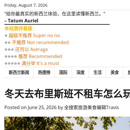
Skip
Friday, August 7, 2026
to
“给你最真实的新西兰体验，在这里读懂新西兰。”
content
– Tatum Auriel
本站测评星级
：
⭐️
超级不推荐 Super no no
⭐️⭐️
不推荐 Not recommended
⭐️⭐️⭐️
还可以 Average
⭐️⭐️⭐️⭐️
推荐 Recommended
⭐️⭐️⭐️⭐️⭐️
满分💯 It's a must
新西兰新闻
热搜榜
国际
深度
生活
美食
冬天去布里斯班不租车怎么
Posted on
June 25, 2026
by
全搜索旅游美食编辑Travis