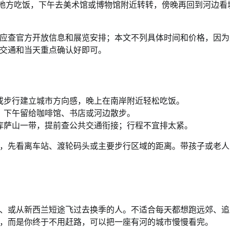
找地方吃饭，下午去美术馆或博物馆附近转转，傍晚再回到河边看
应查官方开放信息和展览安排；本文不列具体时间和价格，因为
交通和当天重点确认好即可。
或步行建立城市方向感，晚上在南岸附近轻松吃饭。
，下午留给咖啡馆、书店或河边散步。
库萨山一带，提前查公共交通衔接；行程不宜排太紧。
，先看离车站、渡轮码头或主要步行区域的距离。带孩子或老人
、或从新西兰短途飞过去换季的人。不适合每天都想跑远郊、追
，而是你终于不用赶路，可以把一座有河的城市慢慢看完。