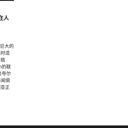
在人
有巨大的
及时适
济挑
n的联
法夸尔
新闻俱
利亚正