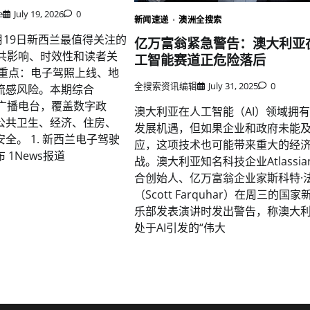
e
July 19, 2026
0
新闻速递
澳洲全搜索
7月19日新西兰最值得关注的
亿万富翁紧急警告：澳大利亚
公共影响、时效性和读者关
工智能赛道正危险落后
日重点：电子驾照上线、地
全搜索资讯编辑
July 31, 2025
0
流感风险。本期综合
兰广播电台，覆盖数字政
澳大利亚在人工智能（AI）领域拥
公共卫生、经济、住房、
发展机遇，但如果企业和政府未能
全。 1. 新西兰电子驾驶
应，这项技术也可能带来重大的经
 1News报道
战。澳大利亚知名科技企业Atlassia
合创始人、亿万富翁企业家斯科特·
（Scott Farquhar）在周三的国家
乐部发表演讲时发出警告，称澳大
处于AI引发的“伟大