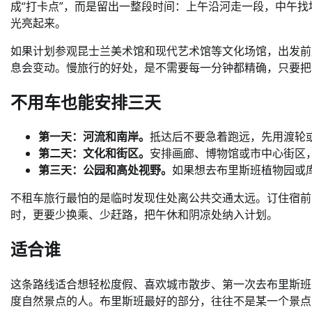
成“打卡点”，而是留出一整段时间：上午沿河走一段，中午
光亮起来。
如果计划参观昆士兰美术馆和现代艺术馆等文化场馆，出发前
息会变动。慢旅行的好处，是不需要每一分钟都精确，只要把
不用车也能安排三天
第一天：河流和南岸。
抵达后不要急着跑远，先用渡轮
第二天：文化和街区。
安排画廊、博物馆或市中心街区
第三天：公园和高处视野。
如果想去布里斯班植物园或
不租车旅行最怕的是临时发现住处离公共交通太远。订住宿前
时，更要少换乘、少赶路，把午休和阴凉处纳入计划。
适合谁
这条路线适合想轻松度假、喜欢城市散步、第一次去布里斯班
度自然景点的人。布里斯班最好的部分，往往不是某一个景点