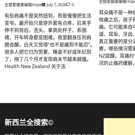
全搜索健康编辑Hop
全搜索健康编辑Hope
July 7, 2026
0
耳朵痛不是一种
有些肩痛不是突然扭到，而是慢慢把生活
咙痛之后，孩子
变窄。最开始只是穿外套有点疼，后来手
痛。它可能来自
伸不到背后，洗头、拿高处杯子、系围
道、耳垢、牙齿
裙、开车转身都变困难。夜里翻身压到肩
真正重要的是分
膀会醒，白天又觉得“也不是痛到不能忍”。
察，哪些情况需要尽
很多人把它归为劳累、睡姿不好或年纪到
NZ提醒，耳痛
了，拖了几个月才发现肩关节越来越僵。
况的止痛药缓解
Health New Zealand 关于冻
新西兰全搜索©