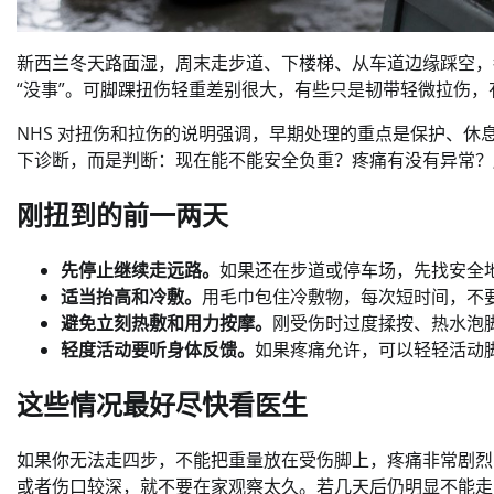
新西兰冬天路面湿，周末走步道、下楼梯、从车道边缘踩空，
“没事”。可脚踝扭伤轻重差别很大，有些只是韧带轻微拉伤
NHS 对扭伤和拉伤的说明强调，早期处理的重点是保护、
下诊断，而是判断：现在能不能安全负重？疼痛有没有异常？
刚扭到的前一两天
先停止继续走远路。
如果还在步道或停车场，先找安全
适当抬高和冷敷。
用毛巾包住冷敷物，每次短时间，不
避免立刻热敷和用力按摩。
刚受伤时过度揉按、热水泡
轻度活动要听身体反馈。
如果疼痛允许，可以轻轻活动
这些情况最好尽快看医生
如果你无法走四步，不能把重量放在受伤脚上，疼痛非常剧烈
或者伤口较深，就不要在家观察太久。若几天后仍明显不能走