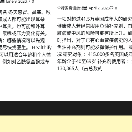
e
June 9, 2026
0
全搜索资讯编辑
April 7, 2025
0
病名 冬天感冒、鼻塞、喉
一项对超过41.5万英国成年人的研
和成人都可能出现耳朵
健康成人若经常服用鱼油补充剂，
中耳炎，也可能和外耳
脏病或中风的风险可能有所上升。
、喉咙或压力变化有关。
时指出，对于已有心血管疾病史的
清：哪些情况可以先观
鱼油补充剂则可能发挥保护作用。 
快找医生。 Healthify
况 研究对象 ：415,000多名英国成
时可以用适合年龄和个人情
年龄介于40至69岁 补充剂使用者 
，例如对乙酰氨基酚或布
130,365人（占总数的