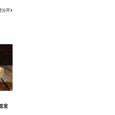
径分开
首发