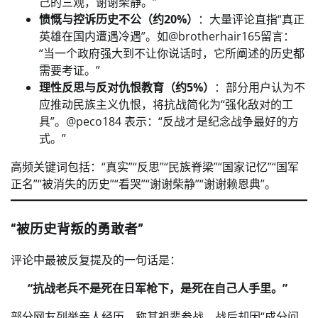
己的三观，谢谢柴静。”
愤慨与控诉历史不公（约20%）
：大量评论直指“真正
英雄在国内遭遇冷遇”。如@brotherhair165留言：
“当一个政府强大到不让你说话时，它所阐述的历史都
需要考证。”
理性反思与反对仇恨教育（约5%）
：部分用户认为不
应推动民族主义仇恨，将抗战简化为“强化敌对的工
具”。@peco184 表示：“反战才是纪念战争最好的方
式。”
高频关键词包括：“真实”“反思”“民族脊梁”“国家记忆”“国军
正名”“被消失的历史”“看哭”“谢谢柴静”“谢谢赖恩典”。
“被历史背叛的勇敢者”
评论中最被反复提及的一句话是：
“抗战老兵不是死在日军枪下，是死在自己人手里。”
部分网友列举亲人经历，称其祖辈参战，战后却因“成分问