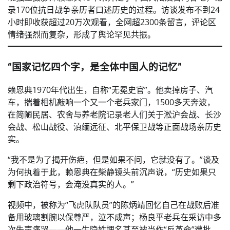
录170位抗日战争亲历者口述历史的过程。访谈发布不到24
小时即收获超过20万次观看，全网超2300条留言，评论区
情绪强烈而复杂，形成了舆论罕见共振。
“国家记忆四个字，是全体中国人的记忆”
赖恩典1970年代出生，自称“无冕史官”。他卖掉房子、汽
车，揣着相机敲响一个又一个老兵家门，1500多天奔波，
在简陋民居、农舍与养老院记录老人们关于淞沪会战、长沙
会战、松山战役、滇缅远征、北平保卫战等正面战场亲历史
实。
“我不是为了揭开伤疤，但是如果不问，它就没有了。”谈及
为何执着于此，赖恩典在柴静镜头前沉声说，“历史如果只
剩下政治符号，会淹没真实的人。”
视频中，被称为“飞虎队队员”的陈炳靖回忆自己在战败后准
备用玻璃割腕以保尊严，泣不成声；杨良平老兵在采访中多
次失声痛哭——他一生隐姓埋名甚至被当作“反革命”遭批