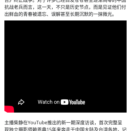
告》终止战争。对于许多已经白发苍苍甚至逐渐凋零的中国
抗战老兵而言，这一天，不只是历史节点，而是见证他们付
出鲜血的青春被遗忘、误解甚至长期沉默的一抹微光。
主播柴静在YouTube推出的新一期深度访谈，首次完整呈
现独立摄影师赖恩典15年来奔走于中国大陆及台湾各地，记