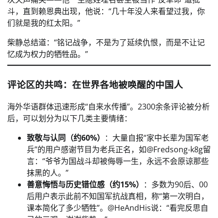
斗，直到赖恩典出现，他说：“几十年没人来看望过我，你
们就是我的红太阳。”
柴静总结道：“铭记战争，不是为了延续仇恨，而是不让记
忆成为权力的牺牲品。”
评论区的共鸣：在世界各地被唤醒的中国人
海外华语群体迅速形成“自来水传播”。2300余条评论被分析
后，可以划分为以下几类主要情绪：
致敬与认同（约60%）
：大量自报“家中长辈为国军老
兵”的用户感谢节目为老兵正名，如@Fredsong-k8g留
言：“爷爷为国战斗却被侮辱一生，永远不会原谅那些
抹黑的人。”
善意悔悟与历史错位感（约15%）
：多数为90后、00
后用户表示此前不知国军抗战真相，称“第一次明白，
课本简化了多少牺牲”。@HeAndHis说：“看完反思自