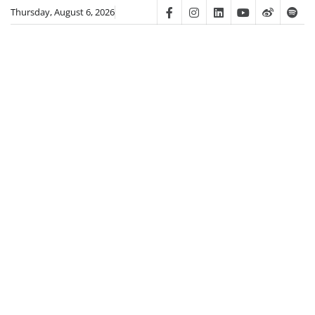
Skip
Thursday, August 6, 2026
Facebook
Instagram
Linkedin
Youtube
Weibo
Spot
to
content