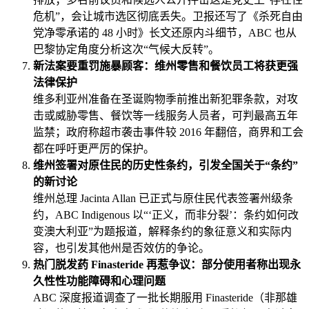
危机”，会让城市选区彻底丢失。卫报还写了《杀死自由
党净零承诺的 48 小时》长文还原内斗细节，ABC 也从
巴黎协定角度分析这次“气候大反转”。
新法案要重罚施暴顾客：维州零售和餐饮员工将获更强
法律保护
维多利亚州准备在圣诞购物季前推出新犯罪条款，对攻
击或威胁零售、餐饮等一线服务人员者，可判最高五年
监禁；政府称超市袭击事件较 2016 年翻倍，商界和工会
都在呼吁更严厉的保护。
维州签署对原住民的历史性条约，引发全国关于“条约”
的新讨论
维州总理 Jacinta Allan 已正式与原住民代表签署州级条
约，ABC Indigenous 以“‘正义，而非分裂’：条约如何改
变澳大利亚”为题报道，解释条约的象征意义和实际内
容，也引发其他州是否效仿的争论。
热门脱发药 Finasteride 再惹争议：部分使用者称出现永
久性性功能障碍和心理问题
ABC 深度报道调查了一批长期服用 Finasteride（非那雄