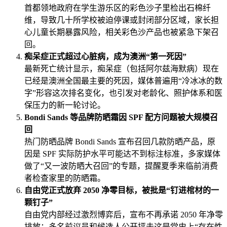
首都领地政府在学生游乐区的彩色沙子里检出石棉纤
维，导致几十所学校被迫停课或封闭部分区域，家长担
心儿童长期暴露风险，相关彩色沙产品也被紧急下架召
回。
痴呆症正式超过心脏病，成为澳洲“第一死因”
最新死亡统计显示，痴呆症（包括阿尔兹海默病）现在
已经是澳洲全国最主要的死因，媒体普遍用“冷冰冰的数
字”形容这次排名变化，也引发对老龄化、照护体系和医
保压力的新一轮讨论。
Bondi Sands 等品牌防晒霜因 SPF 配方问题被大规模召
回
热门防晒品牌 Bondi Sands 宣布召回几款防晒产品，原
因是 SPF 实际防护水平可能达不到标注标准，多家媒体
做了“又一波防晒大召回”的专题，提醒夏季来临前消费
者检查家里的防晒霜。
自由党正式放弃 2050 净零目标，被批是“钉进棺材的一
颗钉子”
自由党内部经过激烈博弈后，宣布不再承诺 2050 年净零
排放；多名前议员和候选人公开抨击这是党史上“存在性