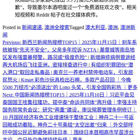
歉”，导致墨尔本酒吧度过一个“免费酒狂欢之夜”，相关
短视频和 Reddit 帖子在社交媒体疯传。
Posted in
新闻速递
,
澳洲全搜索
Tagged
澳大利亚
,
澳洲
,
澳洲新
闻
Post
Previous:
新西兰新闻热搜榜TOP15｜2025年11月15日｜刹车系
navigation
统被指“先天不安全”，父亲多年控诉 NZTA | 基督城等南岛地
区发布强雷暴预警，路况或“极度危险” | 新增麻疹病例曾途经
两大机场后飞往亚洲，密接排查进行中 | 有组织犯罪团伙“潜
入港口”取回走私毒品 | 奥克兰一养老村禁停电动车，引发居
民怒火 | Kmart 彩色沙玩具检出石棉，多款产品召回 ｜今晚
5500 万纽币“必须送出”的 Lotto 头奖，引发全国购彩热 ｜更多
Next:
中国新闻热搜榜TOP15｜2025年11月10日｜习近平会见
泰国国王哇集拉隆功，提中泰“命运共同体”再升级｜李强主持
国务院常务会议：研究“两重”建设，审议殡葬管理条例修订｜
10 月国民经济有色工业增速快于整体工业｜神舟二十一号返
回舱成功着陆，神舟二十号乘组“太空出差”归来 ｜外交部呼
吁中国公民近期避免前往日本 ｜围绕日本首相高市早苗涉台
言论，中日外交争端持续升级｜更多