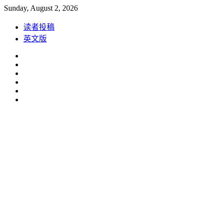
Skip
Sunday, August 2, 2026
to
content
读者投稿
英文版
Facebook
Instagram
Linkedin
Youtube
Weibo
Spotify