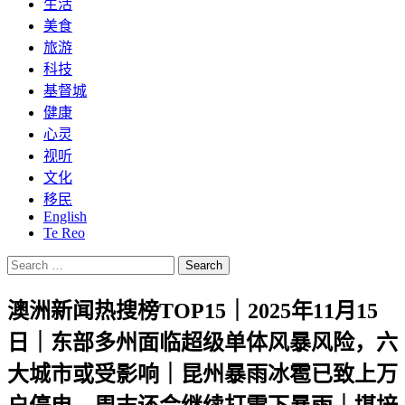
生活
美食
旅游
科技
基督城
健康
心灵
视听
文化
移民
English
Te Reo
Search
for:
澳洲新闻热搜榜TOP15｜2025年11月15
日｜东部多州面临超级单体风暴风险，六
大城市或受影响｜昆州暴雨冰雹已致上万