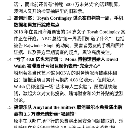
话”，而此前还曾有“神秘 5000 万未兑奖”的话题刷屏，
澳洲人又开始检查抽屉里的旧彩票。
高调刑案：Toyah Cordingley 谋杀案审判第一周，手机
数据和男友行踪成焦点
2018 年在昆州海滩遇害的 24 岁女子 Toyah Cordingley 案
件正在开庭，ABC 总结“第一周我们知道了什么”：包括
被告 Rajwinder Singh 的动向、受害者男友的手机和照片
证据、以及警方早期调查的疑点，舆论高度关注。
“亏了 40.8 亿也无所谓”：Mona 博物馆创始人 David
Walsh 被曝累计亏损巨额仍表示“完全开心”
塔州著名当代艺术馆 MONA 的财务情况再被媒体翻
出：据报道项目累计亏损约 4.08 亿澳元，但创始人
Walsh 仍称这是一场“艺术与人生实验”，愿意继续烧
钱，激起大众对文化投资、赌博财富和公共补贴的激烈
讨论。
摇滚乐队 Amyl and the Sniffers 取消墨尔本免费演出后
豪掏 3.5 万澳元请粉丝“喝到饱”
原本在联邦广场举行的免费演出因安全问题被取消，乐
队随即在多家酒吧挂出 3.5 万澳元大额酒水消费“报