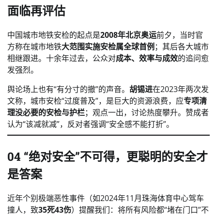
面临再评估
中国城市地铁安检的起点是
2008年北京奥运
前夕，当时官
方称在城市地铁
大范围实施安检属全球首例
；其后各大城市
相继跟进。十余年过去，公众对
成本、效率与成效
的追问愈
发强烈。
舆论场上也有“有分寸的撤”的声音。
胡锡进
在2023年两次发
文称，城市安检“过度普及”，是巨大的资源浪费，应
专项清
理没必要的安检与护栏
；观点一出，讨论热度攀升。赞成者
认为“该减就减”，反对者强调“安全感不能打折”。
04 “绝对安全”不可得，
更聪明的安全
才
是答案
近年个别极端恶性事件（如2024年11月珠海体育中心驾车
撞人，致
35死43伤
）提醒我们：将所有风险都“堵在门口”不