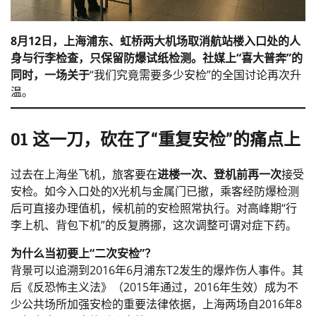
8月12日，上海浦东、虹桥两大机场取消航站楼入口处的人
身与行李检查，只保留防爆试纸检测。社媒上“喜大普奔”的
同时，一场关于
“我们究竟需要多少安检”的全国讨论再次升
温。
01 这一刀，砍在了“重复安检”的痛点上
过去在上海坐飞机，旅客要在
进楼一次、登机前再一次
接受
安检。如今入口处的X光机与金属门已撤，乘客经防爆检测
后可直接办理值机，候机前的安检照常执行。对高峰期“行
李上机、背包下机”的反复腾挪，这次调整可谓对症下药。
为什么当初要上“二次安检”？
背景可以追溯到2016年6月浦东T2发生的爆炸伤人事件。其
后《反恐怖主义法》（2015年通过，2016年生效）成为不
少公共场所加强安检的重要法律依据，上海两场自2016年8