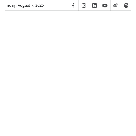
Skip
Friday, August 7, 2026
Facebook
Instagram
Linkedin
Youtube
Weibo
Spot
to
content