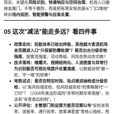
现实，关键在
风险识别、快速响应与空间治理
。机场入口撤
掉金属门，不等于撤防，而是把有限安保资源从“门口堆栈”
转向
场内巡控、智能预警与应急处置
。
05 这次“减法”能走多远？看四件事
政策走向：民航体系已给出样板，其他超大客流机场
会否跟进入口“只保留防爆检测”？是否出台分级安检
指南
，按客流强度、活动等级、风险态势动态切换？
技术落地：嗅爆犬、视频结构化、人流密度与异常行
为识别能否可视化地提升处置速度
，以数据说明“撤一
处、守一域”的效果？
地铁试点：是否在特定时段、站点推进抽检或分级安
检
，以“高风险强安检、低风险弱安检”的策略替代“一
刀切”？（2008年奥运形成的“非常时期非常措施”，也
该有“非常退出机制”。）
公开评估：主管部门和运营方能否定期公布
“安检发现
率、误报率、通行效率、旅客满意度”等核心指标，用