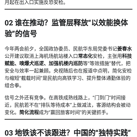
月起在出入口实施反恐安检。
02 谁在推动？监管层释放“以效能换体
验”的信号
今年两会前夕，全国政协委员、民航华东局党委书记
姜春水
公开建议取消上海机场航站楼入口
常态化
安检，主张用
科技
赋能、嗅爆犬巡逻、加强机楼内巡防
等“等效措施”替代，把
安全与效率一起兼顾。央视随后也在报道中点明，简化安检
与缩短“截载时间”是民航向高铁学习、提升整体通勤体验的
组合拳。
信号之外还有竞争。在高铁成熟线路上，“门到门”时间接
近，民航若不在“排队等待成本”上做减法，客源结构会被动
变化。
简化流程
成为“赢回旅客时间”的关键抓手。
03 地铁该不该跟进？中国的“独特实践”