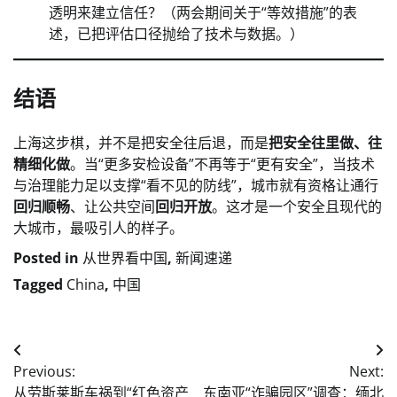
透明来建立信任？（两会期间关于“等效措施”的表
述，已把评估口径抛给了技术与数据。）
结语
上海这步棋，并不是把安全往后退，而是
把安全往里做、往
精细化做
。当“更多安检设备”不再等于“更有安全”，当技术
与治理能力足以支撑“看不见的防线”，城市就有资格让通行
回归顺畅
、让公共空间
回归开放
。这才是一个安全且现代的
大城市，最吸引人的样子。
Posted in
从世界看中国
,
新闻速递
Tagged
China
,
中国
Post
Previous:
Next:
navigation
从劳斯莱斯车祸到“红色资产
东南亚“诈骗园区”调查：缅北