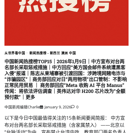
从世界看中国
新闻热搜榜 - 新西兰 澳洲 中国
中国新闻热搜榜TOP15｜2026年1月9日｜中方宣布对台两
名部长采取惩戒措施｜中方回应“美方国会邮件系统遭黑客
入侵”报道｜陈志从柬埔寨被引渡回国：涉跨境网赌电诈与
“诈骗园区”｜商务部回应对日“两用物项”出口管制：不影响
正常民用贸易 ｜ 商务部回应“Meta 收购 AI 平台 Manus”
传闻：将依法评估调查｜英伟达对华 H200 芯片改为“全额
预付款”｜更多
中国新闻编辑Charlie
January 9, 2026
0
以下是今日中国最值得关注的15条新闻要闻简报： 中方宣
布对台两名部长采取惩戒措施（含家属禁入） ——北京以
“台独活动”为由，宣布禁止台湾内政、教育部门两名负责人