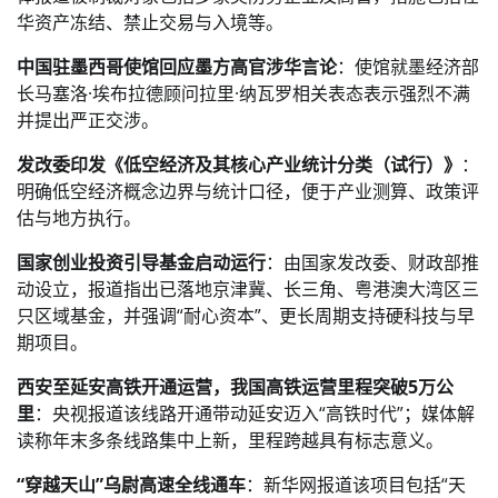
华资产冻结、禁止交易与入境等。
中国驻墨西哥使馆回应墨方高官涉华言论
：使馆就墨经济部
长马塞洛·埃布拉德顾问拉里·纳瓦罗相关表态表示强烈不满
并提出严正交涉。
发改委印发《低空经济及其核心产业统计分类（试行）》
：
明确低空经济概念边界与统计口径，便于产业测算、政策评
估与地方执行。
国家创业投资引导基金启动运行
：由国家发改委、财政部推
动设立，报道指出已落地京津冀、长三角、粤港澳大湾区三
只区域基金，并强调“耐心资本”、更长周期支持硬科技与早
期项目。
西安至延安高铁开通运营，我国高铁运营里程突破5万公
里
：央视报道该线路开通带动延安迈入“高铁时代”；媒体解
读称年末多条线路集中上新，里程跨越具有标志意义。
“穿越天山”乌尉高速全线通车
：新华网报道该项目包括“天