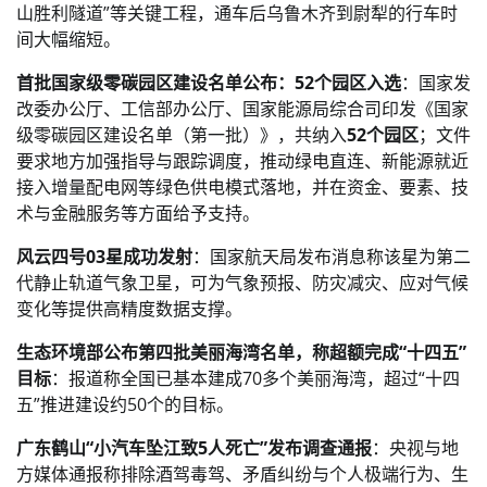
山胜利隧道”等关键工程，通车后乌鲁木齐到尉犁的行车时
间大幅缩短。
首批国家级零碳园区建设名单公布：52个园区入选
：国家发
改委办公厅、工信部办公厅、国家能源局综合司印发《国家
级零碳园区建设名单（第一批）》，共纳入
52个园区
；文件
要求地方加强指导与跟踪调度，推动绿电直连、新能源就近
接入增量配电网等绿色供电模式落地，并在资金、要素、技
术与金融服务等方面给予支持。
风云四号03星成功发射
：国家航天局发布消息称该星为第二
代静止轨道气象卫星，可为气象预报、防灾减灾、应对气候
变化等提供高精度数据支撑。
生态环境部公布第四批美丽海湾名单，称超额完成“十四五”
目标
：报道称全国已基本建成70多个美丽海湾，超过“十四
五”推进建设约50个的目标。
广东鹤山“小汽车坠江致5人死亡”发布调查通报
：央视与地
方媒体通报称排除酒驾毒驾、矛盾纠纷与个人极端行为、生