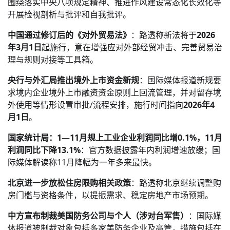
围绕落实中央八项规定精神、推进作风建设常态化长效化等
开展检视剖析与批评和自我批评。
中国通过修订后的《对外贸易法》
：路透称新法将于
2026
年3月1日
起施行，意在增强应对外部经贸冲击、完善贸易治
理与规则对接等工具箱。
央行与外汇局推出境外上市资金新规
：国际媒体报道新规要
求境内企业境外上市融资资金原则上回流管理，并对留存境
外使用等情形设置审批/流程安排，施行时间指向
2026年4
月1日
。
国家统计局：1—11月规上工业企业利润同比增0.1%，11月
利润同比下降13.1%
：官方数据披露年内利润增速放缓；国
际媒体解读称11月降幅为一年多来最快。
北京进一步放松住房限购相关政策
：路透称北京继续调整购
房门槛与资格条件，以提振需求、稳定房地产市场预期。
中方宣布制裁美国防务公司与个人（涉对台军售）
：国际媒
体报道被制裁对象包括多家美防务企业及高管，措施包括在