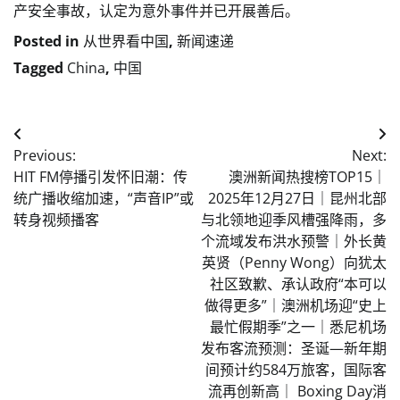
产安全事故，认定为意外事件并已开展善后。
Posted in
从世界看中国
,
新闻速递
Tagged
China
,
中国
Post
Previous:
Next:
navigation
HIT FM停播引发怀旧潮：传
澳洲新闻热搜榜TOP15｜
统广播收缩加速，“声音IP”或
2025年12月27日｜昆州北部
转身视频播客
与北领地迎季风槽强降雨，多
个流域发布洪水预警｜外长黄
英贤（Penny Wong）向犹太
社区致歉、承认政府“本可以
做得更多”｜澳洲机场迎“史上
最忙假期季”之一｜悉尼机场
发布客流预测：圣诞—新年期
间预计约584万旅客，国际客
流再创新高｜ Boxing Day消