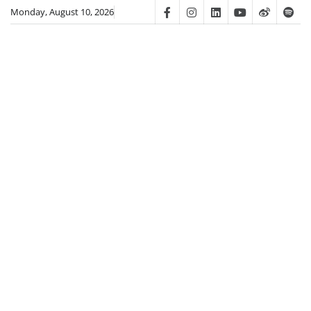
Skip
Monday, August 10, 2026
Facebook
Instagram
Linkedin
Youtube
Weibo
Spot
to
content