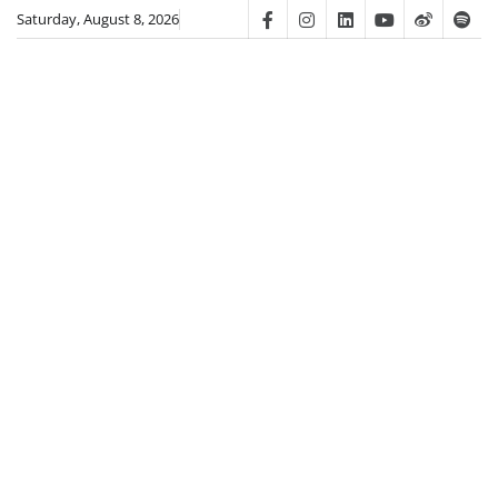
Skip
Saturday, August 8, 2026
Facebook
Instagram
Linkedin
Youtube
Weibo
Spot
to
content