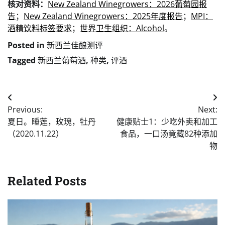
核对资料：
New Zealand Winegrowers：2026葡萄园报
告
；
New Zealand Winegrowers：2025年度报告
；
MPI：
酒精饮料标签要求
；
世界卫生组织：Alcohol
。
Posted in
新西兰佳酿测评
Tagged
新西兰葡萄酒
,
种类
,
评酒
Post
Previous:
Next:
navigation
夏日。睡莲，玫瑰，牡丹
健康贴士1：少吃外卖和加工
（2020.11.22）
食品，一口汤竟藏82种添加
物
Related Posts