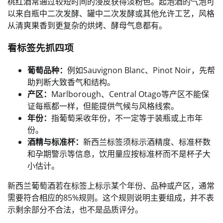
桃红酒常通过较短时间的浸皮获得淡粉色。起泡酒的气泡可
以来自瓶中二次发酵、罐中二次发酵或其他允许工艺，风格
从清爽果香到更复杂的烘烤、酵母气息都有。
看标签先抓四项
葡萄品种：
例如Sauvignon Blanc、Pinot Noir，先帮
助判断大致香气和结构。
产区：
Marlborough、Central Otago等产区不能保
证每瓶都一样，但能提供气候与风格线索。
年份：
指葡萄采收年份，不一定等于装瓶或上市年
份。
酒精与标准杯：
新西兰标签须标示酒精度、标准杯数
和孕期警示等信息，饮用量应按标准杯而不是杯子大
小估计。
新西兰葡萄酒若在标签上标示某个年份、品种或产区，通常
需要符合相应的85%规则。这个规则说明主要组成，并不表
示剩余部分不合法，也不是品质评分。