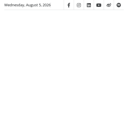
Skip
Wednesday, August 5, 2026
Facebook
Instagram
Linkedin
Youtube
Weibo
Spot
to
content