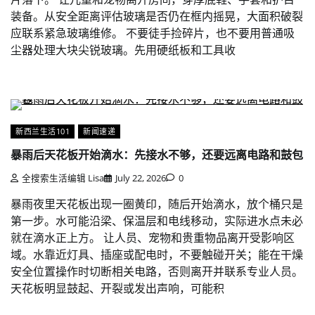
装备。从安全距离评估玻璃是否仍在框内摇晃，大面积破裂
应联系紧急玻璃维修。 不要徒手捡碎片，也不要用普通吸
尘器处理大块尖锐玻璃。先用硬纸板和工具收
新西兰生活101
新闻速递
暴雨后天花板开始滴水：先接水不够，还要远离电路和鼓包
全搜索生活编辑 Lisa
July 22, 2026
0
暴雨夜里天花板出现一圈黄印，随后开始滴水，放个桶只是
第一步。水可能沿梁、保温层和电线移动，实际进水点未必
就在滴水正上方。 让人员、宠物和贵重物品离开受影响区
域。水靠近灯具、插座或配电时，不要触碰开关；能在干燥
安全位置操作时切断相关电路，否则离开并联系专业人员。
天花板明显鼓起、开裂或发出声响，可能积