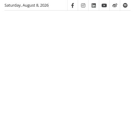
Skip
Saturday, August 8, 2026
Facebook
Instagram
Linkedin
Youtube
Weibo
Spot
to
content