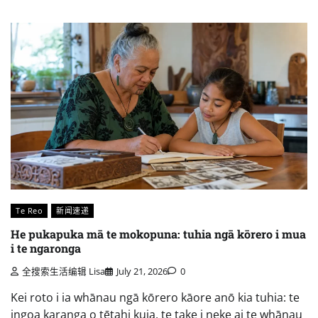
Te Reo
新闻速递
He pukapuka mā te mokopuna: tuhia ngā kōrero i mua
i te ngaronga
全搜索生活编辑 Lisa
July 21, 2026
0
Kei roto i ia whānau ngā kōrero kāore anō kia tuhia: te
ingoa karanga o tētahi kuia, te take i neke ai te whānau