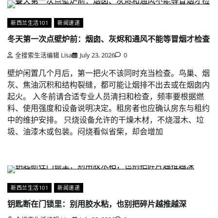
新西兰生活101
新闻速递
冬天第一次点壁炉前：烟囱、灰烬和通风不能等冒烟才检查
全搜索生活编辑 Lisa
July 23, 2026
0
壁炉闲置几个月后，第一把火不该同时充当检查。鸟巢、烟
灰、焦油沉积和结构裂缝，都可能让烟排不出去或在烟囱内
起火。 入冬前请合适专业人员清扫和检查，频率要根据燃
料、使用强度和设备说明决定。租房者也应确认房东与租约
中的维护安排。 只烧设备允许的干燥木材，不烧湿木、垃
圾、油漆木或包装。闷烧看似省柴，却会增加
新西兰生活101
新闻速递
钥匙断在门锁里：别用胶水粘，也别把碎片越推越深