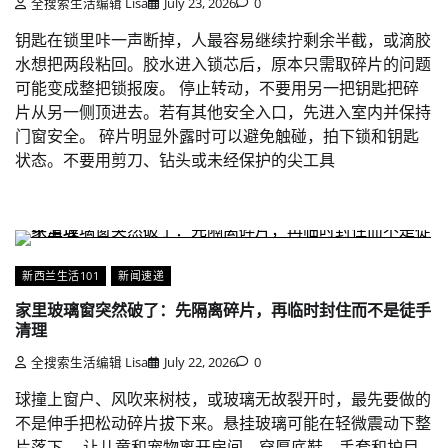
全搜索生活编辑 Lisa
July 23, 2026
0
钥匙在锁里咔一声断掉，人最容易继续拧剩余半截，或滴胶
水想把两段粘回。胶水进入锁芯后，原本只需取碎片的问题
可能变成整把锁报废。 停止转动，不要用另一把钥匙把碎
片从另一侧顶进去。若有其他安全入口，先进入室内并保持
门窗安全。 碎片明显外露时可以避免触碰，拍下锁和钥匙
状态。不要用剪刀、钻头或未经保护的尖工具
新西兰生活101
新闻速递
家里玻璃窗突然破了：先隔离碎片，再临时封住而不是徒手
清理
全搜索生活编辑 Lisa
July 22, 2026
0
球撞上窗户、风吹来树枝，或玻璃无故裂开时，最先要做的
不是伸手把松动碎片拔下来。悬挂玻璃可能在轻微震动下整
片落下。 让儿童和宠物离开房间，穿厚底鞋、手套和护目