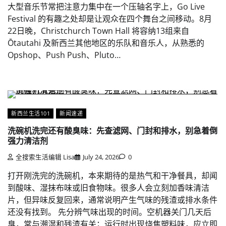
大型音乐节常把注意力集中在一个压轴名字上，Go Live
Festival 的有趣之处却是让观众在四个舞台之间移动。8月
22日晚，Christchurch Town Hall 将容纳13组来自
Ōtautahi 及新西兰其他地区的乐队和音乐人，从熟悉的
Opshop、Push Push、Pluto…
新西兰生活101
新闻速递
洗碗机洗完还有酸臭味：先查滤网、门封和排水，别急着倒
强力清洁剂
全搜索生活编辑 Lisa
July 24, 2026
0
打开刚洗完的洗碗机，本来期待的是热气和干净餐具，却闻
到酸味、湿抹布味或旧食物味。很多人会立刻加香味清洁
片，但异味反复回来，通常说明产生气味的残渣或排水条件
还没有找到。 先分辨气味出现的时间。空机器关门几天后
臭，常与潮湿和残渣有关；运行时出现烧焦塑料味，应立即