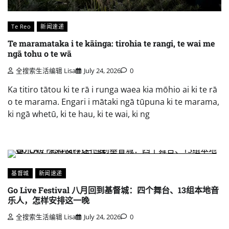
Te Reo
新闻速递
Te maramataka i te kāinga: tirohia te rangi, te wai me
ngā tohu o te wā
全搜索生活编辑 Lisa
July 24, 2026
0
Ka titiro tātou ki te rā i runga waea kia mōhio ai ki te rā
o te marama. Engari i mātaki ngā tūpuna ki te marama,
ki ngā whetū, ki te hau, ki te wai, ki ng
基督城
新闻速递
Go Live Festival 八月回到基督城：四个舞台、13组本地音
乐人，怎样安排这一晚
全搜索生活编辑 Lisa
July 24, 2026
0