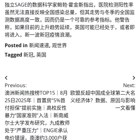
独立SAGE的数据科学家鲍勃·霍金斯指出，医院检测阳性率
虽然无法直接反映全国感染总量，但其走势与冬季的全国监
测数据高度一致，因而仍是一个可靠的参考指标。他警告
称，如果目前的上升趋势延续，英国可能已经处于，或者即
将进入，新一波新冠疫情浪潮。
Posted in
新闻速递
,
观世界
Tagged
新冠
,
英国
Post
Previous:
Next:
navigation
澳洲新闻热搜榜TOP15｜8月
欧盟反超中国成全球第二大名
25日2025年｜首置房“5%首
义经济体？数据、原因与影响
付担保”提前实施｜高校反性
一文看懂
暴力“国家准则”入法｜新南威
尔士大学发布研究，九成教师
处于“严重压力”｜ENGIE承认
电价错误，南澳约3,000户获