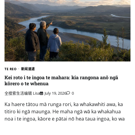
TE REO
新闻速递
Kei roto i te ingoa te mahara: kia rangona anō ngā
kōrero o te whenua
全搜索生活编辑 Lisa
July 19, 2026
0
Ka haere tātou mā runga rori, ka whakawhiti awa, ka
titiro ki ngā maunga. He maha ngā wā ka whakahua
noa i te ingoa, kāore e pātai nō hea taua ingoa, ko wa