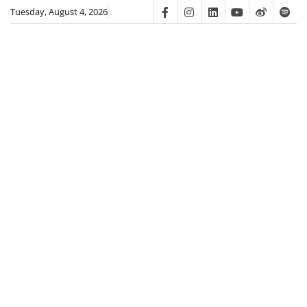
Skip
Tuesday, August 4, 2026
Facebook
Instagram
Linkedin
Youtube
Weibo
Spot
to
content