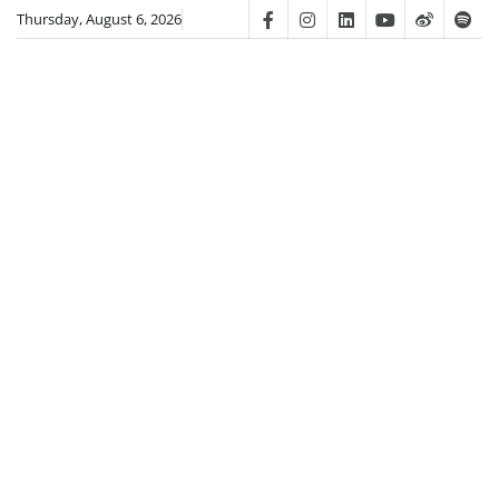
Skip
Thursday, August 6, 2026
Facebook
Instagram
Linkedin
Youtube
Weibo
Spot
to
content