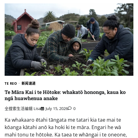
TE REO
新闻速递
Te Māra Kai i te Hōtoke: whakatō hononga, kaua ko
ngā huawhenua anake
全搜索生活编辑 Lisa
July 15, 2026
0
Ka whakaaro ētahi tāngata me tatari kia tae mai te
kōanga kātahi anō ka hoki ki te māra. Engari he wā
mahi tonu te hōtoke. Ka taea te whāngai i te oneone,