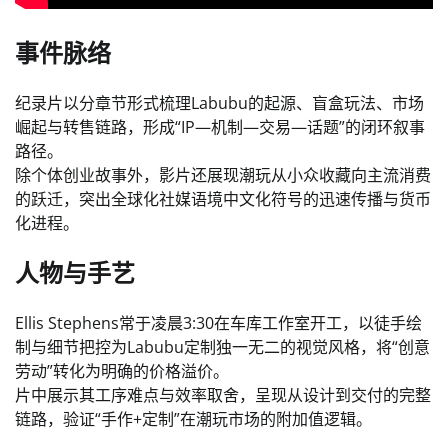
事件脉络
纪录片以分章节形式梳理Labubu的起源、盲盒玩法、市场
崛起与转售链路，形成“IP—机制—交易—话题”的闭环叙事
路径。
除个体创业故事外，影片还展现潮玩从小众收藏向主流消费
的跃迁，突出全球化社媒语境中文化符号的迅速传播与货币
化进程。
人物与手艺
Ellis Stephens常于凌晨3:30在车库工作室开工，以徒手绘
制与细节把控为Labubu定制独一无二的视觉风格，将“创意
劳动”转化为明确的价格溢价。
片中展示其工序难点与效率取舍，呈现从设计到交付的完整
链路，验证“手作+定制”在潮玩市场的附加值逻辑。