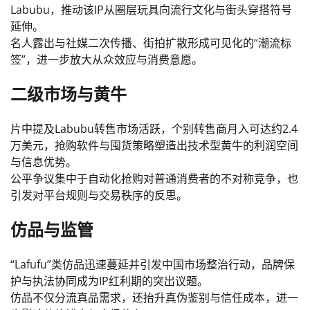
Labubu，推动该IP从圈层玩具向流行文化与街头穿搭符号
延伸。
名人露出与社媒二次传播、街拍扩散形成可见化的“潮流标
签”，进一步放大从众效应与消费意愿。
二级市场与黄牛
片中提及Labubu转售市场活跃，个别转售商月入可达约2.4
万美元，抢购软件与囤货策略塑造出技术型黄牛的利润空间
与信息优势。
公平争议集中于自动化抢购对普通消费者的不对称竞争，也
引发对平台规则与交易秩序的反思。
仿品与监管
“Lafufu”类仿品迅速蔓延并引发中国市场整治行动，品牌保
护与执法协同成为IP红利期的突出议题。
仿品不仅分流真品需求，还抬升真伪鉴别与信任成本，进一