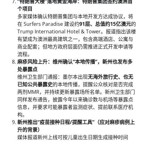
“特朗普大楼”落地黄金海岸：特朗普集团签约澳洲首
个项目
多家媒体确认特朗普集团与本地开发方达成协议，将
在 Surfers Paradise 建设约
91层、总值约15亿澳元
的
Trump International Hotel & Tower。报道指出该楼
有望成为澳洲最高建筑之一，包含高端酒店、公寓与
商业配套；但地方政府层面仍需推进正式开发申请等
流程。
麻疹风险上升：维州确认“本地传播”，新州也发布多
处暴露点
维州卫生部门通报：墨尔本出现
无海外旅行史、也无
已知公共暴露史
的本地传播，提醒公众核对是否完成
两剂MMR，并持续更新暴露场所名单。新州卫生部门
同样发布通告，披露今年以来确诊数与机场等暴露点
信息，并要求可能暴露者监测症状、提前联系医疗机
构。
新州推出“疫苗接种日程/提醒工具”（应对麻疹病例上
升的背景）
媒体报道新州上线可按儿童出生日期生成接种时间