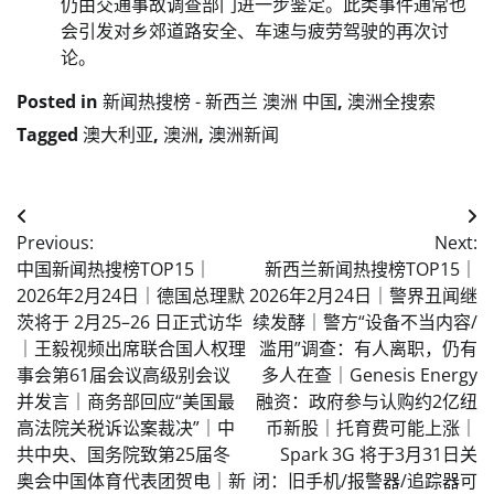
仍由交通事故调查部门进一步鉴定。此类事件通常也
会引发对乡郊道路安全、车速与疲劳驾驶的再次讨
论。
Posted in
新闻热搜榜 - 新西兰 澳洲 中国
,
澳洲全搜索
Tagged
澳大利亚
,
澳洲
,
澳洲新闻
Post
Previous:
Next:
navigation
中国新闻热搜榜TOP15｜
新西兰新闻热搜榜TOP15｜
2026年2月24日｜德国总理默
2026年2月24日｜警界丑闻继
茨将于 2月25–26 日正式访华
续发酵｜警方“设备不当内容/
｜王毅视频出席联合国人权理
滥用”调查：有人离职，仍有
事会第61届会议高级别会议
多人在查｜Genesis Energy
并发言｜商务部回应“美国最
融资：政府参与认购约2亿纽
高法院关税诉讼案裁决”｜中
币新股｜托育费可能上涨｜
共中央、国务院致第25届冬
Spark 3G 将于3月31日关
奥会中国体育代表团贺电｜新
闭：旧手机/报警器/追踪器可