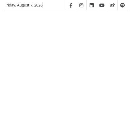
Skip
Friday, August 7, 2026
Facebook
Instagram
Linkedin
Youtube
Weibo
Spot
to
content