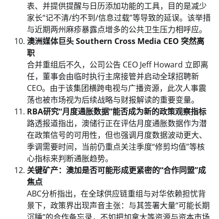
表、并提供提醒与日历添加功能的工具，目的是减少
家长“记不清/约不到/信息过载”等导致的延误。该举措
与近期两州麻疹暴露点增多的公共卫生压力相呼应。
澳洲媒体巨头 Southern Cross Media CEO 突然离
职
合并重组后不久，公司公告 CEO Jeff Howard 立即离
任，董事会由临时执行主席接管并启动全球招聘新
CEO。由于该集团横跨电视与广播资源，此次人事震
荡也被市场视为后续战略与财报解读的重要变量。
RBA研究“月度通胀数据”能否成为新的政策观察指标
路透报道指出，澳储行正在评估月度通胀数据作为潜
在政策信号的可用性，但也强调月度数据波动更大、
季调需要时间，当前仍重点关注季度“修剪均值”等核
心指标来判断通胀趋势。
关键矿产：澳加是否可能形成更紧密的“合作同盟”成
焦点
ABC分析指出，在全球供应链重组与对华依赖担忧背
景下，政策界出现声音主张：与其签署大量“可能长期
沉睡”的合作备忘录，不如把加拿大等资源与资本市场