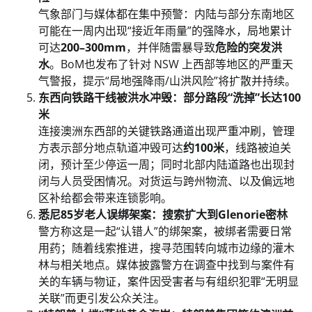
气象部门与媒体都在集中预警：内陆与部分东南地区
可能在一周内出现“接近年雨量”的强降水，局地累计
可达
200–300mm
，并伴随雷暴导致
危险的突发洪
水
。BoM也发布了针对 NSW 上西部等地区的严重天
气警报，提示“局地强降雨/山洪风险”将扩散并持续。
东西向铁路干线被洪水冲毁：部分路段“洗掉”长达100
米
连接澳洲东西部的关键铁路通道出现严重冲刷，管理
方表示部分地点轨道冲毁可达
约100米
，线路被迫关
闭，预计至少停运一周；同时北部内陆道路也出现封
闭与人员受困情况。对货运与跨州物流、以及偏远地
区补给都会带来连锁影响。
悉尼85岁老人误绑架案：搜索扩大到Glenorie密林
警方称这是一起“认错人”的绑架案，被绑者需要日常
用药；随着线索推进，搜寻范围转向城市边缘的灌木
林与相关地点。媒体披露警方在调查中找到与案件有
关的车辆与物证，案件因受害者与有组织犯罪“无明显
关联”而更引发公众关注。