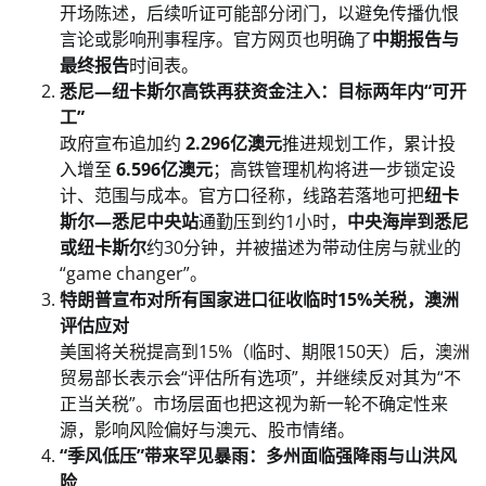
开场陈述，后续听证可能部分闭门，以避免传播仇恨
言论或影响刑事程序。官方网页也明确了
中期报告与
最终报告
时间表。
悉尼—纽卡斯尔高铁再获资金注入：目标两年内“可开
工”
政府宣布追加约
2.296亿澳元
推进规划工作，累计投
入增至
6.596亿澳元
；高铁管理机构将进一步锁定设
计、范围与成本。官方口径称，线路若落地可把
纽卡
斯尔—悉尼中央站
通勤压到约1小时，
中央海岸到悉尼
或纽卡斯尔
约30分钟，并被描述为带动住房与就业的
“game changer”。
特朗普宣布对所有国家进口征收临时15%关税，澳洲
评估应对
美国将关税提高到15%（临时、期限150天）后，澳洲
贸易部长表示会“评估所有选项”，并继续反对其为“不
正当关税”。市场层面也把这视为新一轮不确定性来
源，影响风险偏好与澳元、股市情绪。
“季风低压”带来罕见暴雨：多州面临强降雨与山洪风
险