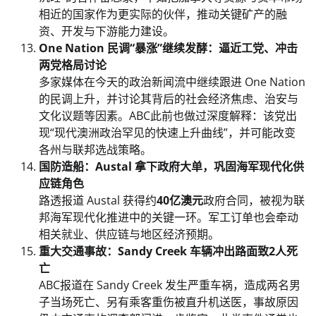
相近的国家作为更实际的伙伴，推动关键矿产的融
资、开发与下游能力建设。
One Nation 民调“暴涨”继续发酵：逼近工党、冲击
两党格局讨论
多家媒体在今天的政治新闻流中继续跟进 One Nation
的民调上升，并讨论其背后的社会经济焦虑、治安与
文化议题等因素。ABC此前也做过深度解释：该党出
现“现代澳洲政治罕见的快速上升曲线”，并可能改变
各州与联邦选战策略。
国防造船：Austal 拿下政府大单，巩固海军现代化供
应链角色
路透报道 Austal 获得约
40亿澳元
政府合同，被视为联
邦海军现代化推进中的关键一环。军工订单也会牵动
相关就业、供应链与地区经济预期。
重大交通事故：Sandy Creek 车辆冲出路面致2人死
亡
ABC报道在 Sandy Creek 发生严重车祸，造成两名男
子当场死亡、另有乘客重伤被直升机送医，事故原因