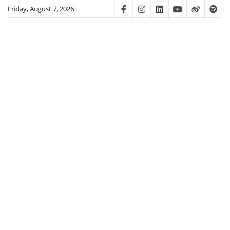
Skip
Friday, August 7, 2026
Facebook
Instagram
Linkedin
Youtube
Weibo
Spot
to
content