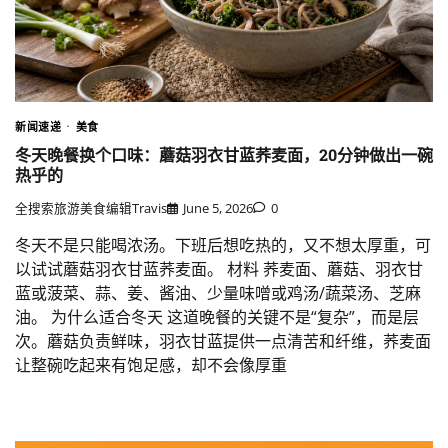
新闻速递
美食
冬天晚餐换个口味：蘑菇羽衣甘蓝荞麦面，20分钟做出一碗
热乎的
全搜索旅游美食编辑Travis
June 5, 2026
0
冬天不是只能喝浓汤。下班后想吃热的，又不想太厚重，可
以试试蘑菇羽衣甘蓝荞麦面。 材料 荞麦面、蘑菇、羽衣甘
蓝或菠菜、蒜、姜、酱油、少量味噌或鸡汤/蔬菜汤、芝麻
油。 为什么适合冬天 这道晚餐的关键不是“复杂”，而是层
次。蘑菇负责鲜味，羽衣甘蓝提供一点清苦和纤维，荞麦面
让整碗吃起来有饱足感，却不会像厚重