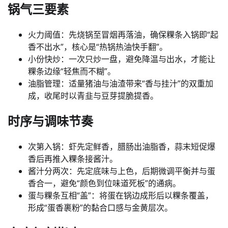
锅气三要素
火力阈值：先烧锅至冒烟再落油，确保粿条入锅即“起
香不出水”，核心是“热锅热油快手翻”。
小份快炒：一次只炒一盘，避免降温与出水，才能让
粿条边缘“轻焦而不糊”。
油脂管理：适量猪油与油渣带来“香与挂汁”的双重加
成，收尾时以青韭与豆芽提脆提香。
时序与调味节奏
次第入锅：虾先定鲜香，腊肠出油脂香，蒜末短促爆
香后再推入粿条接酱汁。
酱汁分两次：先定底味与上色，后期微调平衡并与蛋
香合一，避免“颜色到位味道死板”的通病。
蛋与粿条互相“盖”：将蛋在锅边成形后以粿条覆盖，
形成“蛋香裹粉”的黏合口感与金黄层次。