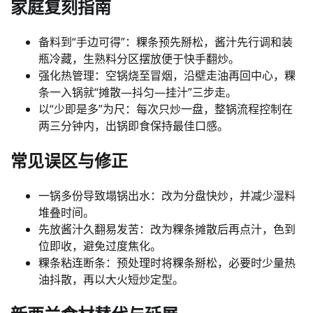
家庭复刻指南
备料到“手边可得”：粿条预先掰松，酱汁先行调和装
瓶冷藏，生熟料分区摆放便于快手翻炒。
强化热管理：空锅烧至冒烟，沿壁走油再回中心，粿
条一入锅就“摊散—抖匀—挂汁”三步走。
以“少即是多”为尺：每次只炒一盘，整锅流程控制在
两三分钟内，出锅即食保持最佳口感。
常见误区与修正
一锅多份导致塌锅出水：改为分盘快炒，并减少湿料
堆叠时间。
先放酱汁久翻易发苦：改为粿条摊散后再点汁，色到
位即收，避免过度焦化。
粿条粘连断条：预处理时将粿条掰松，必要时少量热
油抖散，再以大火短炒定型。