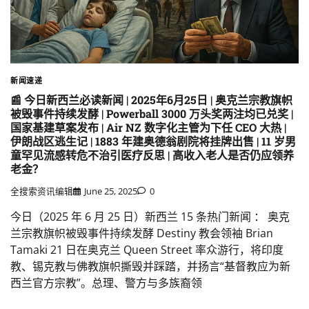
新闻速递
📰 今日新西兰必读新闻 | 2025年6月25日 | 奥克兰宗教旗帜
被毁事件持续发酵 | Powerball 3000 万头奖两注均已兑奖 |
国家基建草案发布 | Air NZ 数字化主管为下任 CEO 大热 |
伊朗战区逃生记 | 1883 年建奥德翁剧院将挂牌出售 | 11 岁男
童罕见流感转危不治引医疗反思 | 高收入老人是否仍应领养
老金？
全搜索资讯编辑
June 25, 2025
0
今日（2025 年 6 月 25 日）新西兰 15 条热门新闻 ： 奥克
兰宗教旗帜被毁事件持续发酵 Destiny 教会领袖 Brian
Tamaki 21 日在奥克兰 Queen Street 率众游行，将印度
教、锡克教与佛教旗帜撕毁并踩踏，并扬言“基督教应为新
西兰官方宗教”。总理、警方与多族裔领