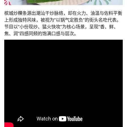
槟城炒粿条源出潮汕干炒脉络，却在火力、油温与佐料平衡
上形成独特风味，被视为“以锅气定胜负”的街头名吃代表。
节目以“小份现炒、猛火快攻”为核心场景，呈现“香、鲜、
焦、润”四感同频的饱满口感与层次。