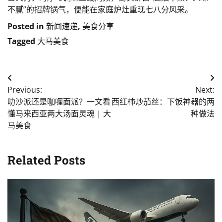
不腻”的招牌锅气，便能在家庭炉灶重现七八分风采。
Posted in
新闻速递
,
美食分享
Tagged
大马美食
Post
Previous:
Next:
navigation
叻沙派还是咖喱面派？一文看
西红柿炒茄丝：下饭神器的两
懂马来西亚两大汤面灵魂 | 大
种做法
马美食
Related Posts