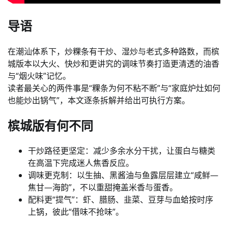
导语
在潮汕体系下，炒粿条有干炒、湿炒与老式多种路数，而槟
城版本以大火、快炒和更讲究的调味节奏打造更清透的油香
与“烟火味”记忆。
读者最关心的两件事是“粿条为何不粘不断”与“家庭炉灶如何
也能炒出锅气”，本文逐条拆解并给出可执行方案。
槟城版有何不同
干炒路径更坚定：减少多余水分干扰，让蛋白与糖类
在高温下完成迷人焦香反应。
调味更克制：以生抽、黑酱油与鱼露层层建立“咸鲜—
焦甘—海韵”，不以重甜掩盖米香与蛋香。
配料更“提气”：虾、腊肠、韭菜、豆芽与血蛤按时序
上锅，彼此“借味不抢味”。