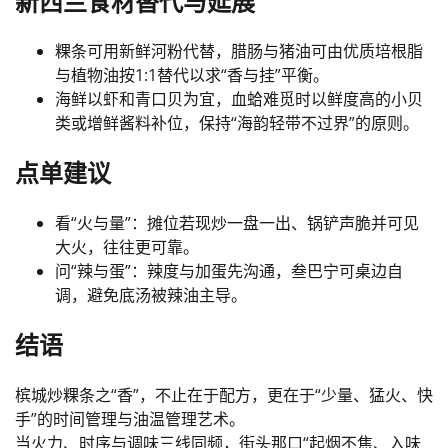
新西兰食材替代与延展
粿条可用新鲜河粉代替，腊肠与猪油可由优质培根脂
与植物油按1:1替代以求“香与挂”平衡。
海鲜以虾和青口贝为宜，血蛤难觅时以鲜度高的小贝
类或增鲜酱料补位，保持“海韵轻带不过界”的原则。
点单建议
看“火与量”：摊位若现炒一盘一出、锅铲声脆并可见
大火，往往更可靠。
问“辣与蛋”：辣度与加蛋先沟通，叁巴宁可桌边自
调，避免底汤被辣油主导。
结语
槟城炒粿条之“香”，不止在于配方，更在于“少量、猛火、快
手”的时间管理与油温管理艺术。
当火力、时序与调味三线同频，街头那口“起烟不焦、入味