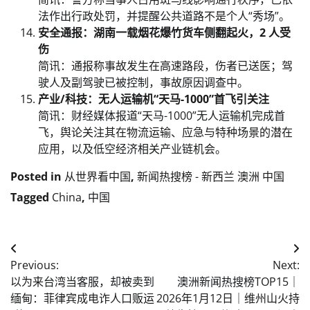
法作出行政处罚，并提醒公共道路不是个人“秀场”。
安全通报：湖南一载烟花爆竹货车侧翻起火，2 人受
伤
简讯：通报称事故发生在高速路段，伤者已送医；驾
驶人及副驾驶已被控制，事故原因调查中。
产业/科技：无人运输机“天马-1000”首飞引关注
简讯：财经媒体报道“天马-1000”无人运输机完成首
飞，舆论关注其在物流运输、应急与特种场景的潜在
应用，以及低空经济相关产业链机会。
Posted in
从世界看中国
,
新闻热搜榜 - 新西兰 澳洲 中国
Tagged
China
,
中国
Post
Previous:
Next:
navigation
以为来台湾当客服，却被卖到
澳洲新闻热搜榜TOP15｜
缅甸：菲律宾成电诈人口贩运
2026年1月12日｜维州山火持