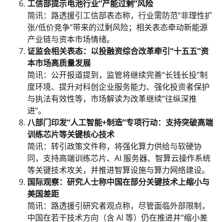
工信部提示电池行业“产能过剩”风险
简讯：路透援引工信部表态称，行业需防范“非理性扩
张/低价竞争”带来的过剩风险；相关表态牵动新能源
产业链与资本市场情绪。
证监会相关表态：以投融资综合改革牵引“十五五”资
本市场高质量发展
简讯：公开报道提到，监管将继续完善“长钱长投”制
度环境、提升对科创企业服务能力、强化投资者保护
与执法有效性等，市场解读为改革继续“往纵深推
进”。
八部门印发“人工智能+制造”专项行动：支持突破高端
训练芯片等关键核心技术
简讯：转引政策文件称，将强化算力供给与软硬协
同，支持高端训练芯片、AI 服务器、智算云操作系统
等关键技术攻关，并推进智算设施与算力网络建设。
国际观察：研究人士称中国在部分关键技术上缩小与
美国差距
简讯：路透援引研究者观点称，尽管面临外部限制，
中国在若干技术方向（含 AI 等）仍在推进并“缩小差