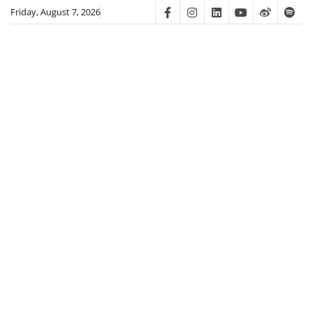
Skip
Friday, August 7, 2026
Facebook
Instagram
Linkedin
Youtube
Weibo
Spot
to
content