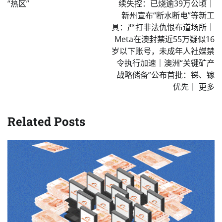
“热区”
续失控：已烧逾39万公顷｜
新州宣布“断水断电”等新工
具：严打非法仇恨布道场所｜
Meta在澳封禁近55万疑似16
岁以下账号，未成年人社媒禁
令执行加速｜澳洲“关键矿产
战略储备”公布首批：锑、镓
优先｜ 更多
Related Posts