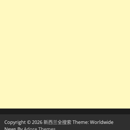
Copyright © 2026
新西兰全搜索
Theme: Worldwide
News By
Adore Themes
.