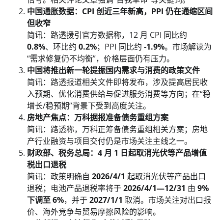
中国通胀数据：CPI 创近三年新高，PPI 仍在通缩区间
但收窄
简讯：路透援引官方数据称，12 月 CPI 同比约
0.8%
、环比约
0.2%
；PPI 同比约
-1.9%
。市场解读为
“需求修复仍不均衡”，价格层面仍有压力。
中国将推出新一轮提振国内需求与消费的政策文件
简讯：路透报道相关文件即将发布，涉及提高居民收
入预期、优化消费供给与促进服务消费等方向；在“稳
增长/稳预期”背景下受到高度关注。
房地产焦点：万科据报准备债务重组方案
简讯：路透称，万科正筹备债务重组相关方案；房地
产行业融资与项目交付仍是市场关注主线之一。
财政部、税务总局：4 月 1 日起取消光伏等产品增值
税出口退税
简讯：政策明确自
2026/4/1
起取消光伏等产品出口
退税；电池产品退税率将于
2026/4/1—12/31
由
9%
下调至 6%
，并于
2027/1/1
取消。市场关注对出口报
价、海外竞争与贸易摩擦风险的影响。