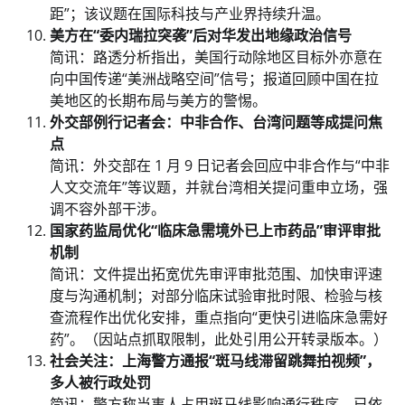
距”；该议题在国际科技与产业界持续升温。
美方在“委内瑞拉突袭”后对华发出地缘政治信号
简讯：路透分析指出，美国行动除地区目标外亦意在
向中国传递“美洲战略空间”信号；报道回顾中国在拉
美地区的长期布局与美方的警惕。
外交部例行记者会：中非合作、台湾问题等成提问焦
点
简讯：外交部在 1 月 9 日记者会回应中非合作与“中非
人文交流年”等议题，并就台湾相关提问重申立场，强
调不容外部干涉。
国家药监局优化“临床急需境外已上市药品”审评审批
机制
简讯：文件提出拓宽优先审评审批范围、加快审评速
度与沟通机制；对部分临床试验审批时限、检验与核
查流程作出优化安排，重点指向“更快引进临床急需好
药”。（因站点抓取限制，此处引用公开转录版本。）
社会关注：上海警方通报“斑马线滞留跳舞拍视频”，
多人被行政处罚
简讯：警方称当事人占用斑马线影响通行秩序，已依