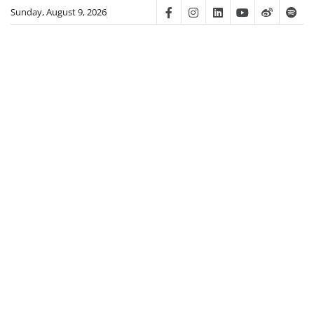
Skip
Sunday, August 9, 2026
Facebook
Instagram
Linkedin
Youtube
Weibo
Spot
to
content