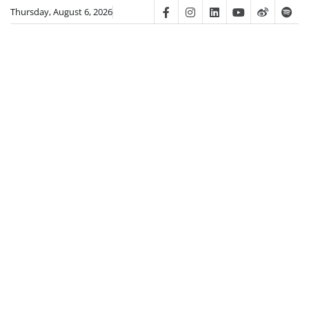
Skip
Thursday, August 6, 2026
Facebook
Instagram
Linkedin
Youtube
Weibo
Spot
to
content